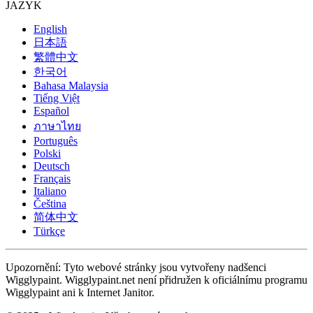
JAZYK
English
日本語
繁體中文
한국어
Bahasa Malaysia
Tiếng Việt
Español
ภาษาไทย
Português
Polski
Deutsch
Français
Italiano
Čeština
简体中文
Türkçe
Upozornění: Tyto webové stránky jsou vytvořeny nadšenci
Wigglypaint. Wigglypaint.net není přidružen k oficiálnímu programu
Wigglypaint ani k Internet Janitor.