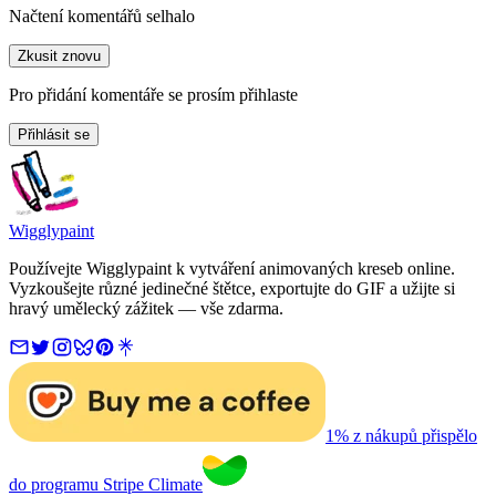
Načtení komentářů selhalo
Zkusit znovu
Pro přidání komentáře se prosím přihlaste
Přihlásit se
Wigglypaint
Používejte Wigglypaint k vytváření animovaných kreseb online.
Vyzkoušejte různé jedinečné štětce, exportujte do GIF a užijte si
hravý umělecký zážitek — vše zdarma.
1% z nákupů přispělo
do programu Stripe Climate