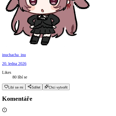
inuchacha_inu
20. ledna 2026
Likes
80 líbí se
Líbí se mi
Sdílet
Chci vytvořit
Komentáře