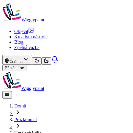
Wigglypaint
Objevit
Kreativní nástroje
Blog
Zpětná vazba
Čeština
Přihlásit se
Wigglypaint
Domů
Prozkoumat