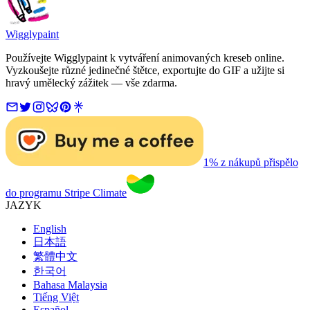
Wigglypaint
Používejte Wigglypaint k vytváření animovaných kreseb online.
Vyzkoušejte různé jedinečné štětce, exportujte do GIF a užijte si
hravý umělecký zážitek — vše zdarma.
1% z nákupů přispělo
do programu Stripe Climate
JAZYK
English
日本語
繁體中文
한국어
Bahasa Malaysia
Tiếng Việt
Español