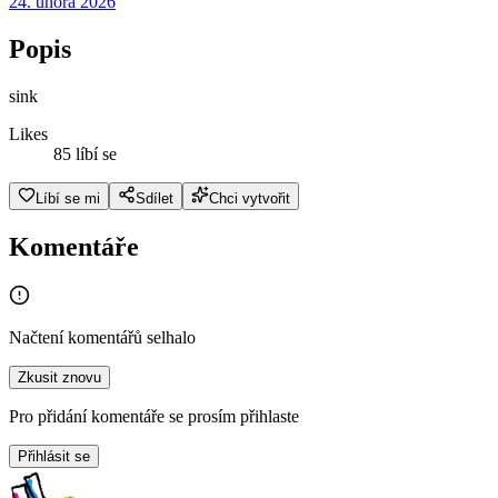
24. února 2026
Popis
sink
Likes
85 líbí se
Líbí se mi
Sdílet
Chci vytvořit
Komentáře
Načtení komentářů selhalo
Zkusit znovu
Pro přidání komentáře se prosím přihlaste
Přihlásit se