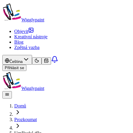
Wigglypaint
Objevit
Kreativní nástroje
Blog
Zpětná vazba
Čeština
Přihlásit se
Wigglypaint
Domů
Prozkoumat