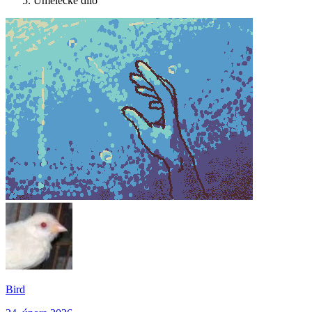
Umělecké dílo
Bird