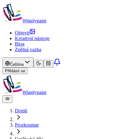
Wigglypaint
Objevit
Kreativní nástroje
Blog
Zpětná vazba
Čeština
Přihlásit se
Wigglypaint
Domů
Prozkoumat