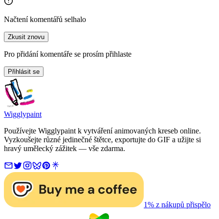
Načtení komentářů selhalo
Zkusit znovu
Pro přidání komentáře se prosím přihlaste
Přihlásit se
Wigglypaint
Používejte Wigglypaint k vytváření animovaných kreseb online.
Vyzkoušejte různé jedinečné štětce, exportujte do GIF a užijte si
hravý umělecký zážitek — vše zdarma.
1% z nákupů přispělo