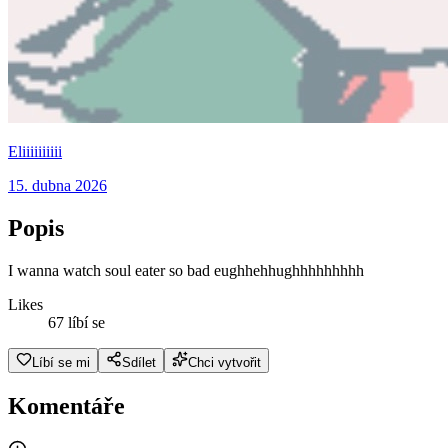
Eliiiiiiiiii
15. dubna 2026
Popis
I wanna watch soul eater so bad eughhehhughhhhhhhhh
Likes
67 líbí se
Líbí se mi
Sdílet
Chci vytvořit
Komentáře