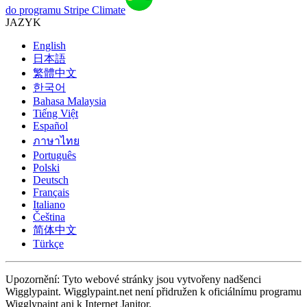
do programu Stripe Climate
JAZYK
English
日本語
繁體中文
한국어
Bahasa Malaysia
Tiếng Việt
Español
ภาษาไทย
Português
Polski
Deutsch
Français
Italiano
Čeština
简体中文
Türkçe
Upozornění: Tyto webové stránky jsou vytvořeny nadšenci
Wigglypaint. Wigglypaint.net není přidružen k oficiálnímu programu
Wigglypaint ani k Internet Janitor.