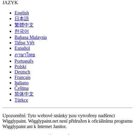
JAZYK
English
日本語
繁體中文
한국어
Bahasa Malaysia
Tiếng Việt
Español
ภาษาไทย
Português
Polski
Deutsch
Français
Italiano
Čeština
简体中文
Türkçe
Upozornění: Tyto webové stránky jsou vytvořeny nadšenci
Wigglypaint. Wigglypaint.net není přidružen k oficiálnímu programu
Wigglypaint ani k Internet Janitor.