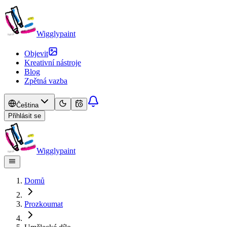
Wigglypaint
Objevit
Kreativní nástroje
Blog
Zpětná vazba
Čeština
Přihlásit se
Wigglypaint
Domů
Prozkoumat