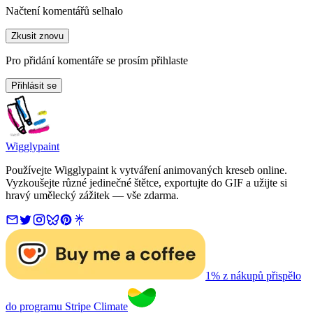
Načtení komentářů selhalo
Zkusit znovu
Pro přidání komentáře se prosím přihlaste
Přihlásit se
Wigglypaint
Používejte Wigglypaint k vytváření animovaných kreseb online.
Vyzkoušejte různé jedinečné štětce, exportujte do GIF a užijte si
hravý umělecký zážitek — vše zdarma.
1% z nákupů přispělo
do programu Stripe Climate