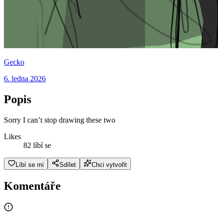
Gecko
6. ledna 2026
Popis
Sorry I can’t stop drawing these two
Likes
82 líbí se
Líbí se mi
Sdílet
Chci vytvořit
Komentáře