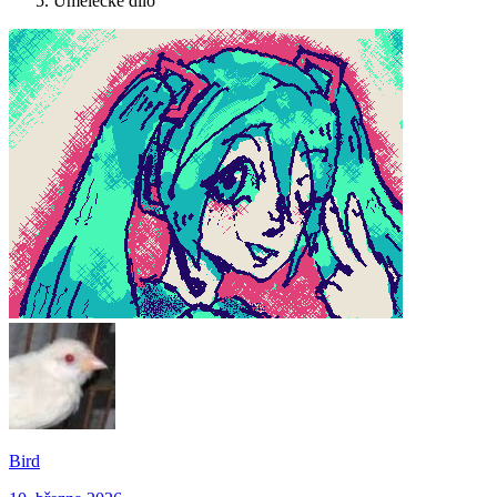
Umělecké dílo
Bird