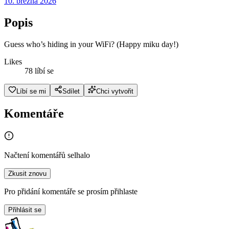
10. března 2026
Popis
Guess who’s hiding in your WiFi? (Happy miku day!)
Likes
78 líbí se
Líbí se mi
Sdílet
Chci vytvořit
Komentáře
Načtení komentářů selhalo
Zkusit znovu
Pro přidání komentáře se prosím přihlaste
Přihlásit se