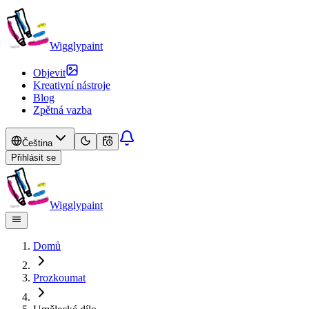
Wigglypaint
Objevit
Kreativní nástroje
Blog
Zpětná vazba
Čeština
Přihlásit se
Wigglypaint
Domů
Prozkoumat