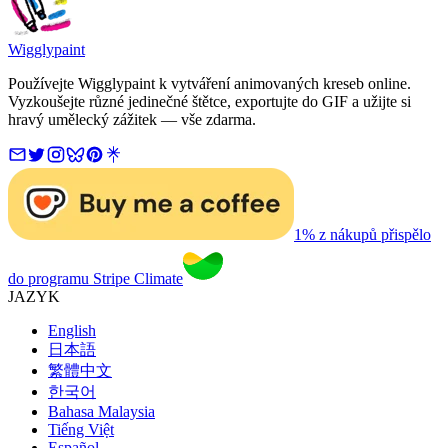
Wigglypaint
Používejte Wigglypaint k vytváření animovaných kreseb online.
Vyzkoušejte různé jedinečné štětce, exportujte do GIF a užijte si
hravý umělecký zážitek — vše zdarma.
1% z nákupů přispělo
do programu Stripe Climate
JAZYK
English
日本語
繁體中文
한국어
Bahasa Malaysia
Tiếng Việt
Español