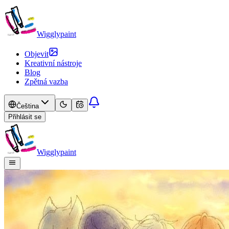
Wigglypaint
Objevit
Kreativní nástroje
Blog
Zpětná vazba
Čeština
Přihlásit se
Wigglypaint