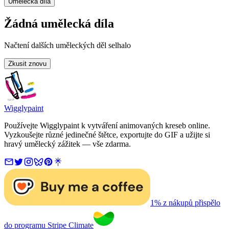
Umělecká díla
Žádná umělecká díla
Načtení dalších uměleckých děl selhalo
Zkusit znovu
Wigglypaint
Používejte Wigglypaint k vytváření animovaných kreseb online.
Vyzkoušejte různé jedinečné štětce, exportujte do GIF a užijte si
hravý umělecký zážitek — vše zdarma.
1% z nákupů přispělo
do programu Stripe Climate