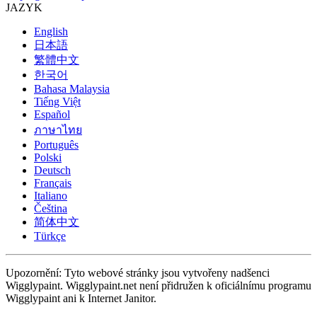
JAZYK
English
日本語
繁體中文
한국어
Bahasa Malaysia
Tiếng Việt
Español
ภาษาไทย
Português
Polski
Deutsch
Français
Italiano
Čeština
简体中文
Türkçe
Upozornění: Tyto webové stránky jsou vytvořeny nadšenci
Wigglypaint. Wigglypaint.net není přidružen k oficiálnímu programu
Wigglypaint ani k Internet Janitor.