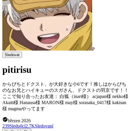
P
Sledovat
pitirisu
からぴちとドクスト、が大好きな小6です！推しはからぴち
のなお兄とハイキューのスガさん、ドクストの羽京です！！
ここで知り合ったお友達： 白狐（inari様） acjapan様 nekko様
Akaiti様 Hanausa様 MARON様 may様 sorasaka_0417様 kakisan
様 magmaやってます
březen 2026
239
Sledující
2.7K
Sledovaní