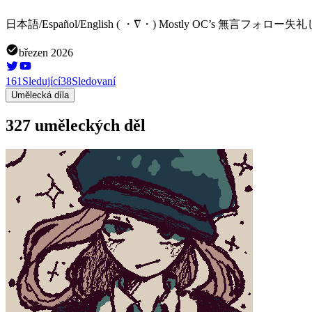
日本語/Español/English ( ・∇・) Mostly OC’s 無言フォロー失礼し
březen 2026
161
Sledující
38
Sledovaní
Umělecká díla
327 uměleckých děl