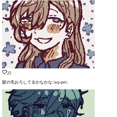
25
髪の毛おろしてるかなかな::wp-pet::