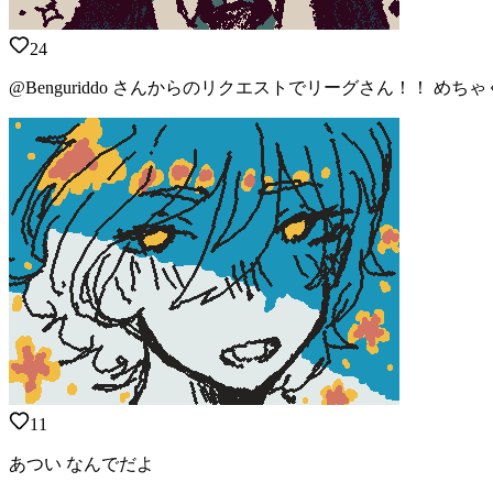
24
@Benguriddo さんからのリクエストでリーグさん！！ めちゃく
11
あつい なんでだよ