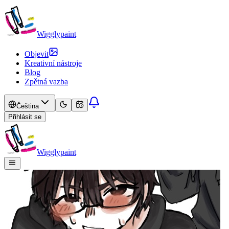
Wigglypaint
Objevit
Kreativní nástroje
Blog
Zpětná vazba
Čeština
Přihlásit se
Wigglypaint