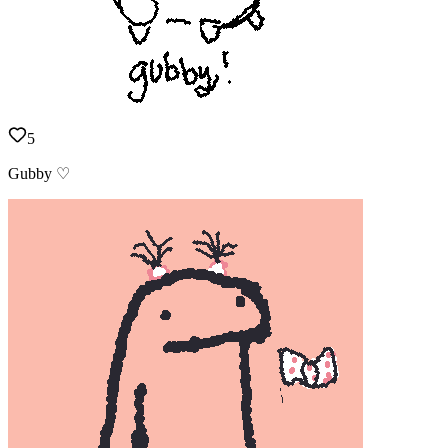
5
Gubby ♡