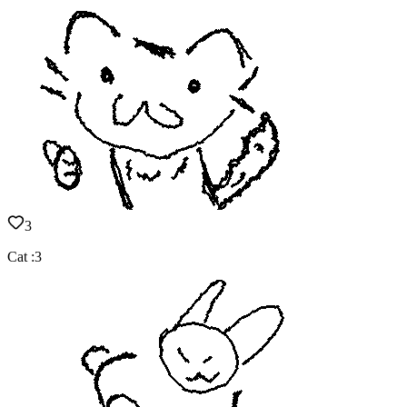
3
Cat :3