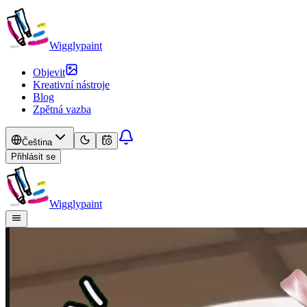
Wigglypaint
Objevit
Kreativní nástroje
Blog
Zpětná vazba
Čeština
Přihlásit se
Wigglypaint