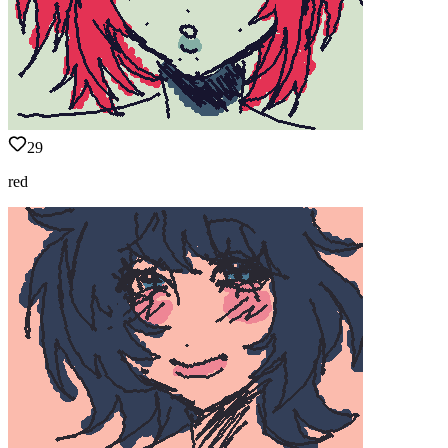
29
red