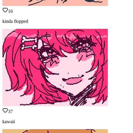
16
kinda flopped
37
kawaii