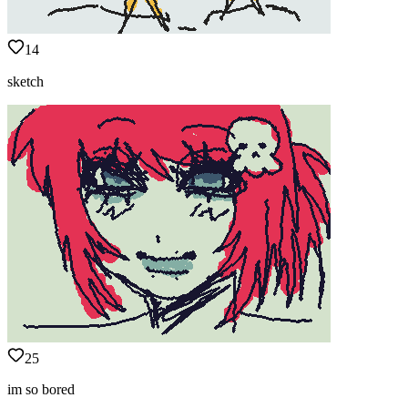
14
sketch
25
im so bored