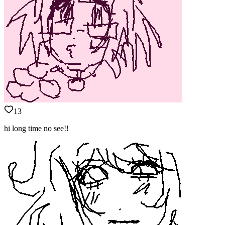
13
hi long time no see!!