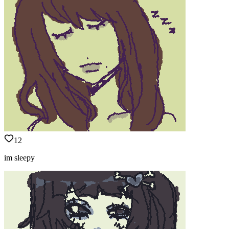
12
im sleepy