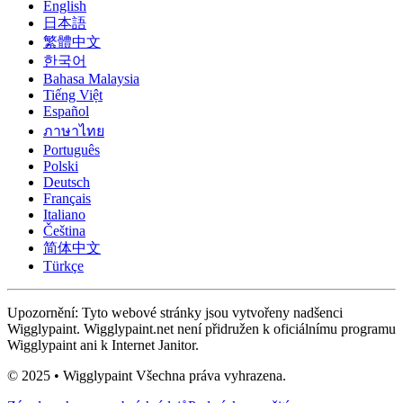
English
日本語
繁體中文
한국어
Bahasa Malaysia
Tiếng Việt
Español
ภาษาไทย
Português
Polski
Deutsch
Français
Italiano
Čeština
简体中文
Türkçe
Upozornění: Tyto webové stránky jsou vytvořeny nadšenci
Wigglypaint. Wigglypaint.net není přidružen k oficiálnímu programu
Wigglypaint ani k Internet Janitor.
© 2025 • Wigglypaint Všechna práva vyhrazena.