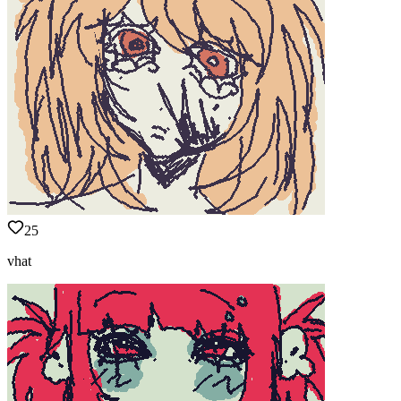
25
vhat