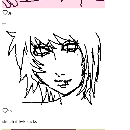
20
ee
17
sketch it lwk sucks