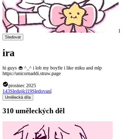
I
Sledovat
ira
hi guys 🧁 ^_^ i lob my boyfie i like miku and mlp
https://unicornaddi.straw.page
prosinec 2025
143
Sledující
19
Sledovaní
Umělecká díla
310 uměleckých děl