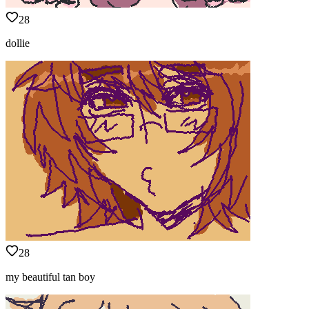
28
dollie
28
my beautiful tan boy