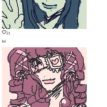
21
lol