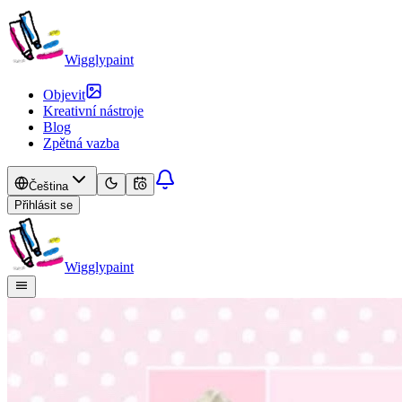
Wigglypaint
Objevit
Kreativní nástroje
Blog
Zpětná vazba
Čeština
Přihlásit se
Wigglypaint