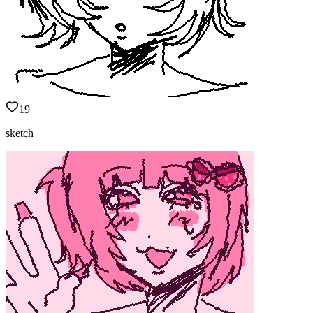
19
sketch