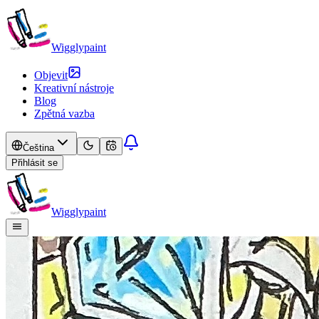
Wigglypaint
Objevit
Kreativní nástroje
Blog
Zpětná vazba
Čeština
Přihlásit se
Wigglypaint