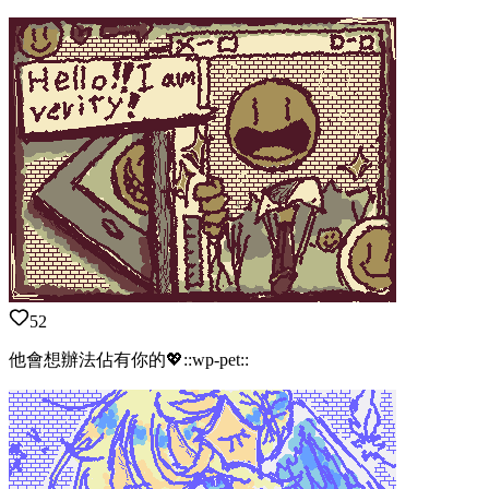
52
他會想辦法佔有你的💖::wp-pet::