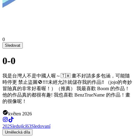
0
Sledovat
0-0
我是台灣人不是中國人喔～🇹🇼 畫不好請多多包涵，可能隨
時停更 禁止盜圖🚫‼️‼️未經允許就儲存我的作品‼️ （jojo的奇妙
冒險真的非常好看喔！）（推薦） 我最喜歡 Boom 的作品！
他的作品真的都很有趣! 我也喜歡 BenzTrueName 的作品！畫
的很像呢！
květen 2026
202
Sledující
63
Sledovaní
Umělecká díla