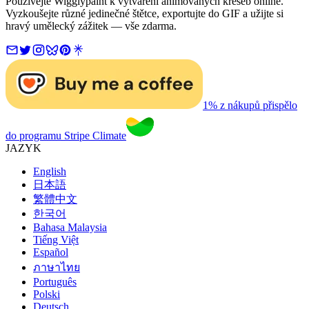
Používejte Wigglypaint k vytváření animovaných kreseb online.
Vyzkoušejte různé jedinečné štětce, exportujte do GIF a užijte si
hravý umělecký zážitek — vše zdarma.
1% z nákupů přispělo
do programu Stripe Climate
JAZYK
English
日本語
繁體中文
한국어
Bahasa Malaysia
Tiếng Việt
Español
ภาษาไทย
Português
Polski
Deutsch