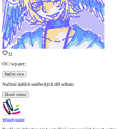
32
OC::wp-pet::
Načíst více
Načtení dalších uměleckých děl selhalo
Zkusit znovu
Wigglypaint