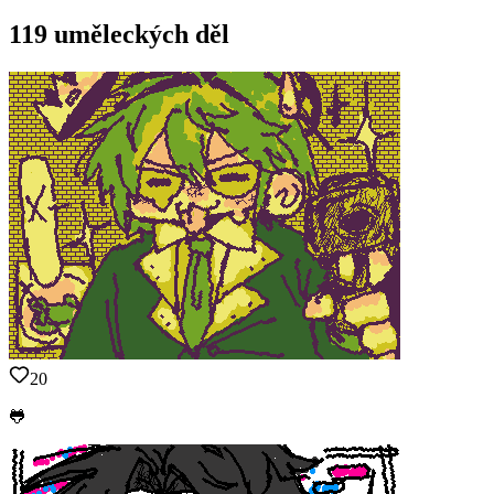
119 uměleckých děl
20
🐸