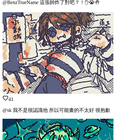
@BenzTrueName 這張帥炸了對吧？！✋😭🤚
41
@sk 我不是很認識他 所以可能畫的不太好 很抱歉