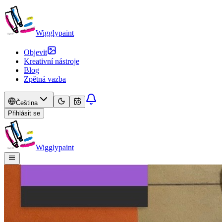
Wigglypaint
Objevit
Kreativní nástroje
Blog
Zpětná vazba
Čeština
Přihlásit se
Wigglypaint