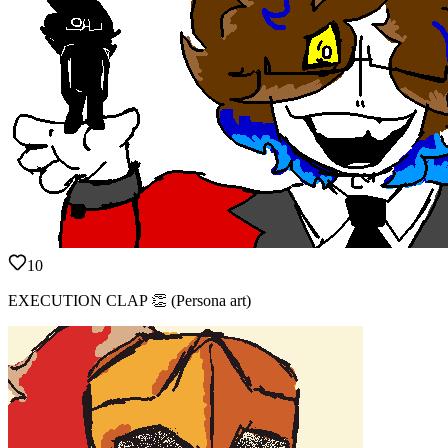
10
EXECUTION CLAP 👏 (Persona art)