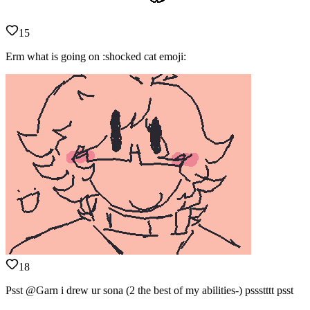
15
Erm what is going on :shocked cat emoji:
18
Psst @Garn i drew ur sona (2 the best of my abilities-) pssstttt psst