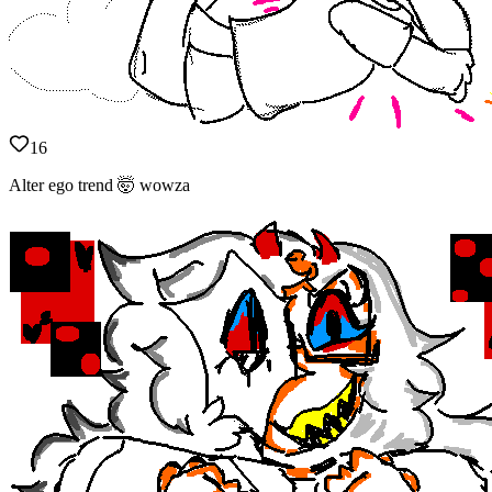
16
Alter ego trend 🤯 wowza