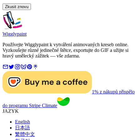
Zkusit znovu
Wigglypaint
Používejte Wigglypaint k vytváření animovaných kreseb online.
Vyzkoušejte různé jedinečné štětce, exportujte do GIF a užijte si
hravý umělecký zážitek — vše zdarma.
1% z nákupů přispělo
do programu Stripe Climate
JAZYK
English
日本語
繁體中文