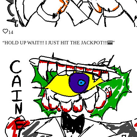
14
“HOLD UP WAIT!!! I JUST HIT THE JACKPOT!!!🎰”