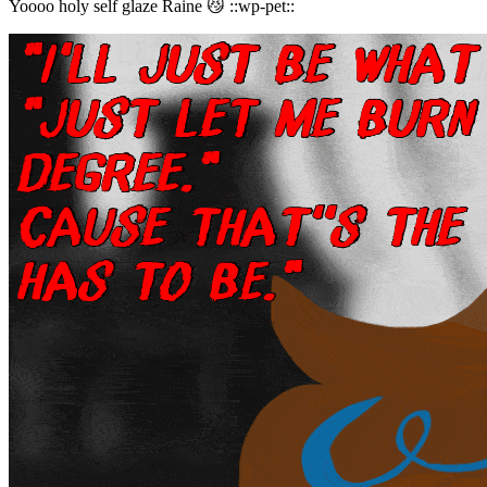
Yoooo holy self glaze Raine 😼 ::wp-pet::