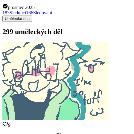
prosinec 2025
183
Sledující
166
Sledovaní
Umělecká díla
299 uměleckých děl
9