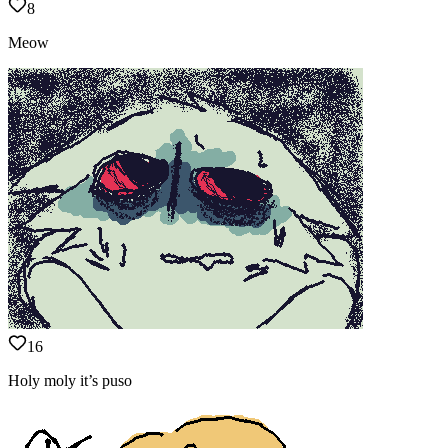
8
Meow
16
Holy moly it’s puso