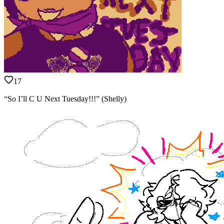
17
“So I’ll C U Next Tuesday!!!” (Shelly)