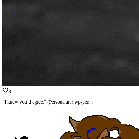
8
“I knew you’d agree.” (Persona art ::wp-pet:: )