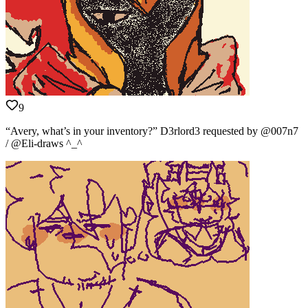
9
“Avery, what’s in your inventory?” D3rlord3 requested by @007n7
/ @Eli-draws ^_^