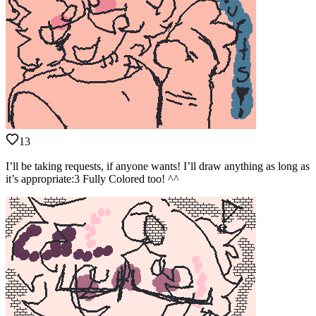
13
I’ll be taking requests, if anyone wants! I’ll draw anything as long as
it’s appropriate:3 Fully Colored too! ^^