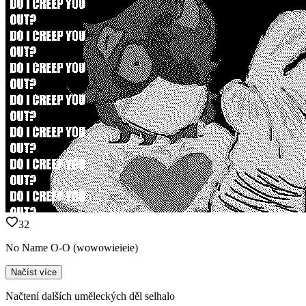
32
No Name O-O (wowowieieie)
Načíst více
Načtení dalších uměleckých děl selhalo