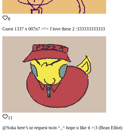
8
Guest 1337 x 007n7 >^< I love these 2 :333333333333
11
@Soka here’s ur request twin ^_^ hope u like it >:3 (Bean Elliot)