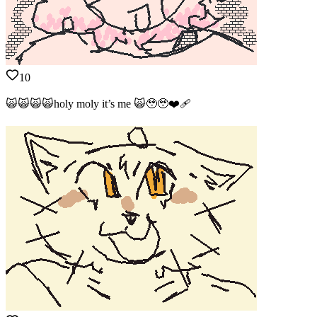
10
🙀🙀🙀🙀holy moly it’s me 🙀🥹🥹❤️‍🩹