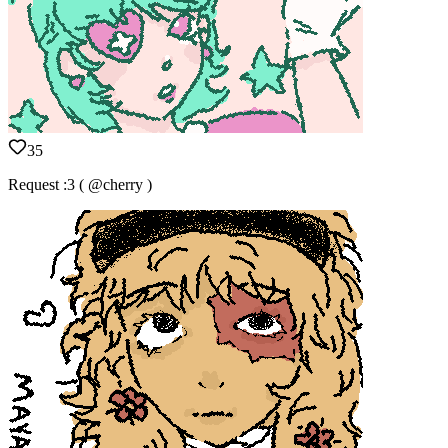
35
Request :3 ( @cherry )