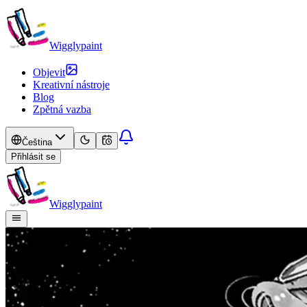
Wigglypaint
Objevit
Kreativní nástroje
Blog
Zpětná vazba
Čeština
Přihlásit se
Wigglypaint