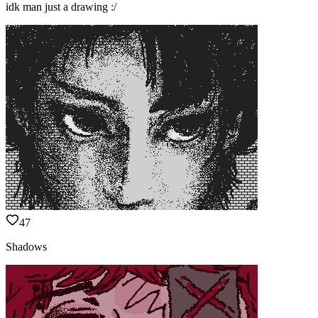
idk man just a drawing :/
47
Shadows