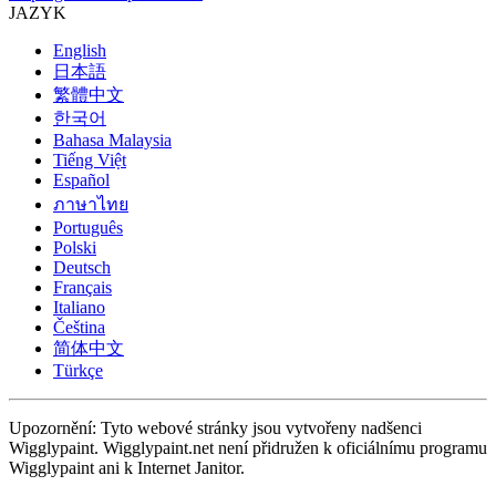
JAZYK
English
日本語
繁體中文
한국어
Bahasa Malaysia
Tiếng Việt
Español
ภาษาไทย
Português
Polski
Deutsch
Français
Italiano
Čeština
简体中文
Türkçe
Upozornění: Tyto webové stránky jsou vytvořeny nadšenci
Wigglypaint. Wigglypaint.net není přidružen k oficiálnímu programu
Wigglypaint ani k Internet Janitor.