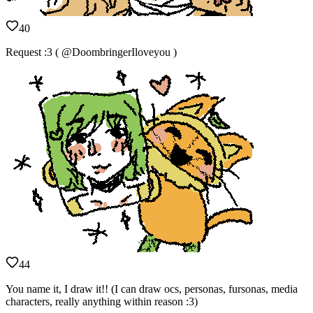
40
Request :3 ( @DoombringerIloveyou )
44
You name it, I draw it!! (I can draw ocs, personas, fursonas, media
characters, really anything within reason :3)