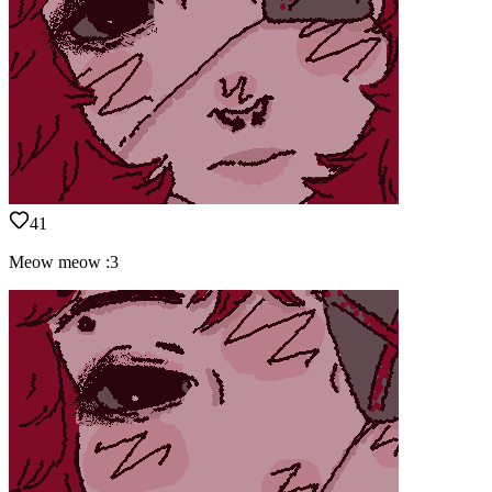
41
Meow meow :3