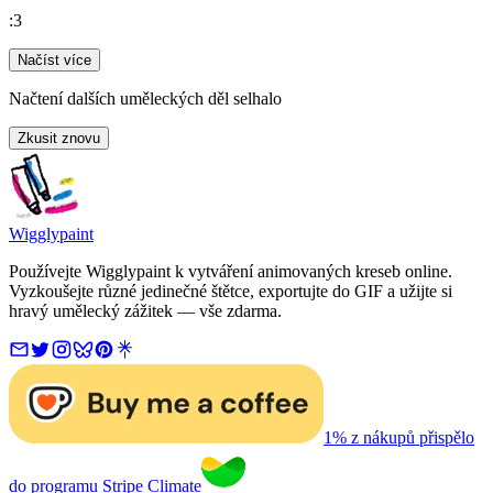
:3
Načíst více
Načtení dalších uměleckých děl selhalo
Zkusit znovu
Wigglypaint
Používejte Wigglypaint k vytváření animovaných kreseb online.
Vyzkoušejte různé jedinečné štětce, exportujte do GIF a užijte si
hravý umělecký zážitek — vše zdarma.
1% z nákupů přispělo
do programu Stripe Climate