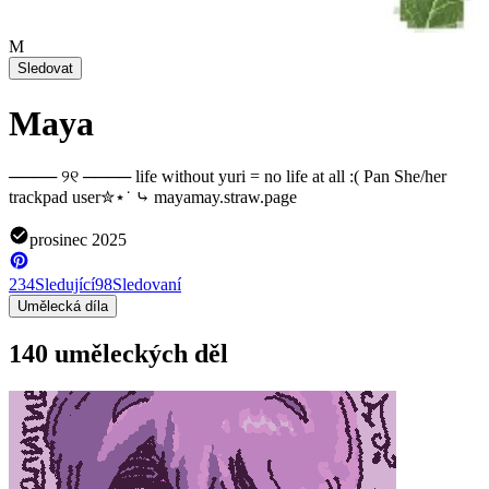
M
Sledovat
Maya
──── ୨୧ ──── life without yuri = no life at all :( Pan She/her
trackpad user✮⋆˙ ⤷ mayamay.straw.page
prosinec 2025
234
Sledující
98
Sledovaní
Umělecká díla
140 uměleckých děl