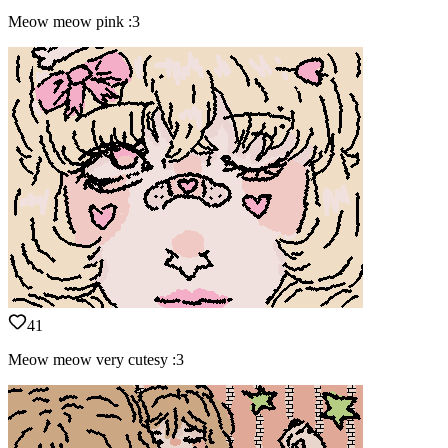
Meow meow pink :3
41
Meow meow very cutesy :3