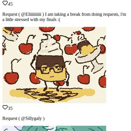
45
Request ( @Eliiiiiiiiii ) I am taking a break from doing requests, i'm
a little stressed with my finals :(
35
Request ( @Sillygaly )