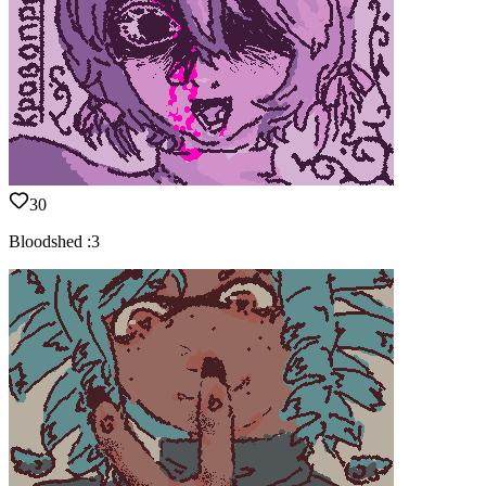
30
Bloodshed :3