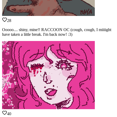
28
Ooooo.... shiny, mine!! RACCOON OC (cough, cough, I miiiight
have taken a little break. I'm back now! :3)
40