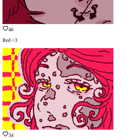
46
Red <3
34