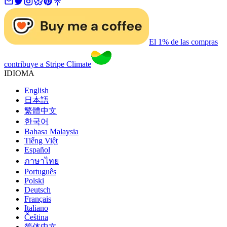
El 1% de las compras
contribuye a Stripe Climate
IDIOMA
English
日本語
繁體中文
한국어
Bahasa Malaysia
Tiếng Việt
Español
ภาษาไทย
Português
Polski
Deutsch
Français
Italiano
Čeština
简体中文