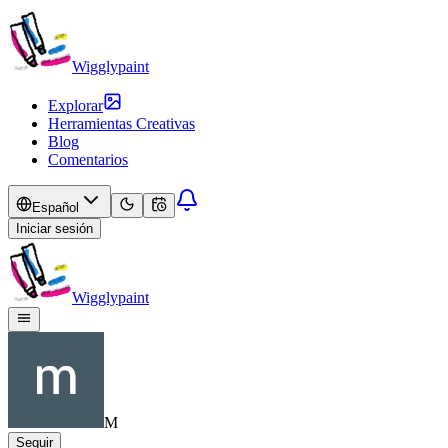
Wigglypaint
Explorar
Herramientas Creativas
Blog
Comentarios
Español
Iniciar sesión
Wigglypaint
M
Seguir