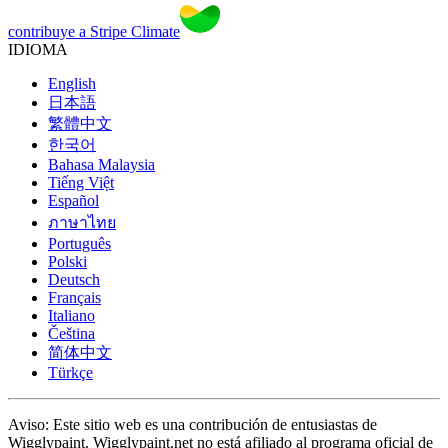
contribuye a Stripe Climate
IDIOMA
English
日本語
繁體中文
한국어
Bahasa Malaysia
Tiếng Việt
Español
ภาษาไทย
Português
Polski
Deutsch
Français
Italiano
Čeština
简体中文
Türkçe
Aviso: Este sitio web es una contribución de entusiastas de
Wigglypaint. Wigglypaint.net no está afiliado al programa oficial de