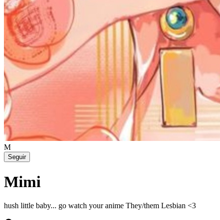
M
Seguir
Mimi
hush little baby... go watch your anime They/them Lesbian <3