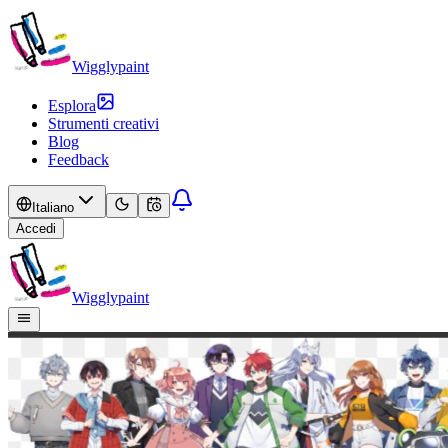
Wigglypaint
Esplora
Strumenti creativi
Blog
Feedback
Italiano
Accedi
Wigglypaint