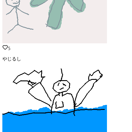
5
やじるし