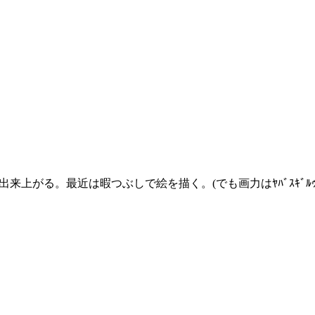
来上がる。最近は暇つぶしで絵を描く。(でも画力はﾔﾊﾞｽｷﾞﾙｩｩ