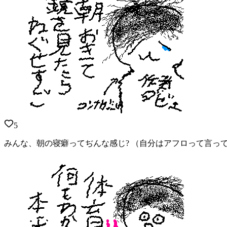
5
みんな、朝の寝癖ってぢんな感じ? （自分はアフロって言っ