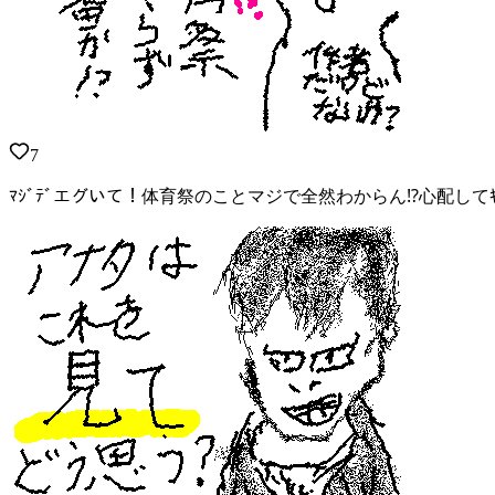
7
ﾏｼﾞﾃﾞエグいて！体育祭のことマジで全然わからん⁉︎心配してｷﾀ