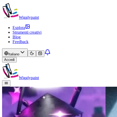
Wigglypaint
Esplora
Strumenti creativi
Blog
Feedback
Italiano
Accedi
Wigglypaint