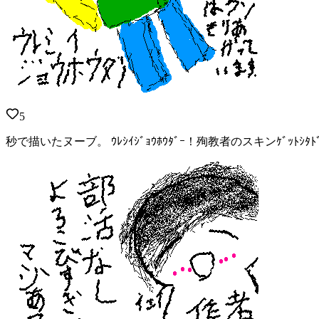
5
秒で描いたヌーブ。 ｳﾚｼｲｼﾞｮｳﾎｳﾀﾞｰ！殉教者のスキンｹﾞｯﾄｼﾀﾄﾞ