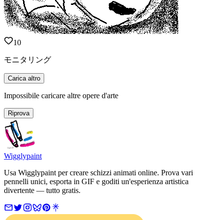
10
モニタリング
Carica altro
Impossibile caricare altre opere d'arte
Riprova
Wigglypaint
Usa Wigglypaint per creare schizzi animati online. Prova vari
pennelli unici, esporta in GIF e goditi un'esperienza artistica
divertente — tutto gratis.