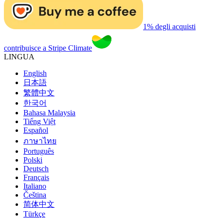
1% degli acquisti
contribuisce a Stripe Climate
LINGUA
English
日本語
繁體中文
한국어
Bahasa Malaysia
Tiếng Việt
Español
ภาษาไทย
Português
Polski
Deutsch
Français
Italiano
Čeština
简体中文
Türkçe