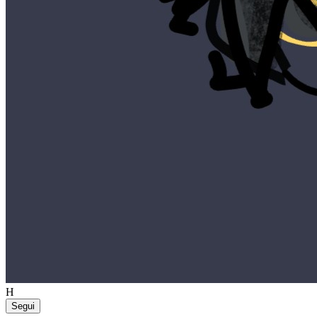
H
Segui