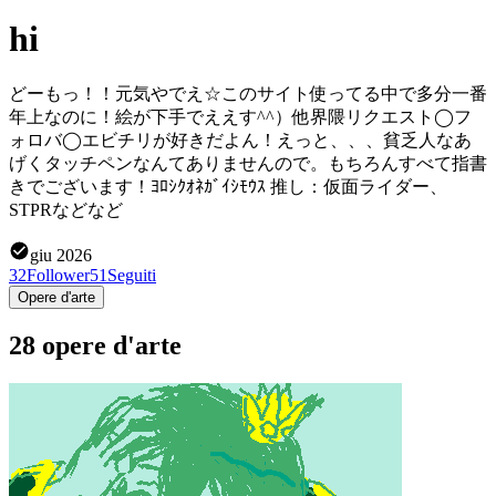
hi
どーもっ！！元気やでえ☆このサイト使ってる中で多分一番
年上なのに！絵が下手でええす^^）他界隈リクエスト◯フ
ォロバ◯エビチリが好きだよん！えっと、、、貧乏人なあ
げくタッチペンなんてありませんので。もちろんすべて指書
きでございます！ﾖﾛｼｸｵﾈｶﾞｲｼﾓｳｽ 推し：仮面ライダー、
STPRなどなど
giu 2026
32
Follower
51
Seguiti
Opere d'arte
28 opere d'arte