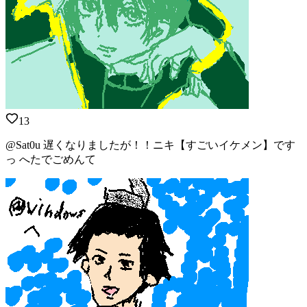
13
@Sat0u 遅くなりましたが！！ニキ【すごいイケメン】です
っ へたでごめんて