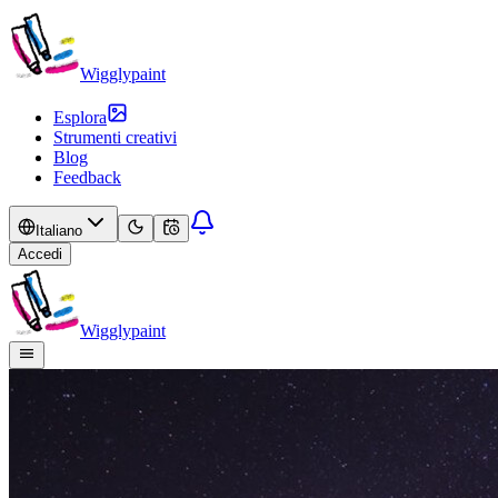
Wigglypaint
Esplora
Strumenti creativi
Blog
Feedback
Italiano
Accedi
Wigglypaint