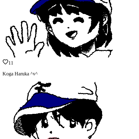
11
Koga Haruka ^v^