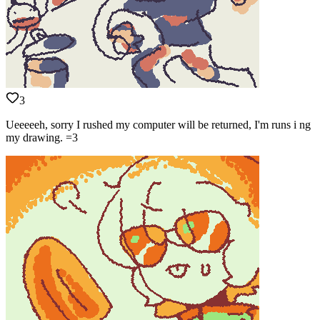
3
Ueeeeeh, sorry I rushed my computer will be returned, I'm runs i ng
my drawing. =3