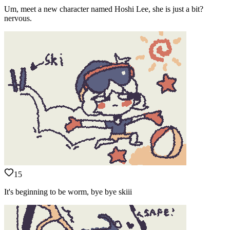
Um, meet a new character named Hoshi Lee, she is just a bit?
nervous.
15
It's beginning to be worm, bye bye skiii