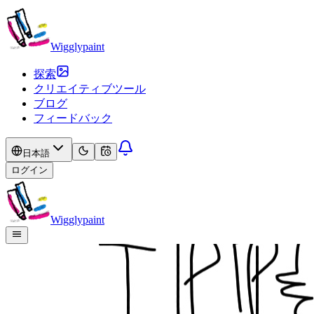
Wigglypaint
探索
クリエイティブツール
ブログ
フィードバック
日本語
ログイン
Wigglypaint