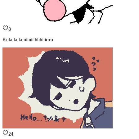
8
Kukukukunimii hhhiiirrro
24