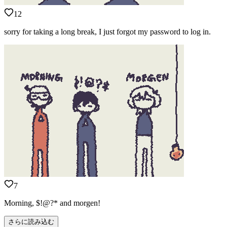
12
sorry for taking a long break, I just forgot my password to log in.
7
Morning, $!@?* and morgen!
さらに読み込む