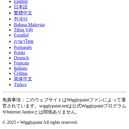
English
日本語
繁體中文
한국어
Bahasa Malaysia
Tiếng Việt
Español
ภาษาไทย
Português
Polski
Deutsch
Français
Italiano
Čeština
简体中文
Türkçe
免責事項：このウェブサイトはWigglypaintファンによって運
営されています。wigglypaint.netは公式Wigglypaintプログラム
やInternet Janitorとは関係ありません。
© 2025 • Wigglypaint All rights reserved.