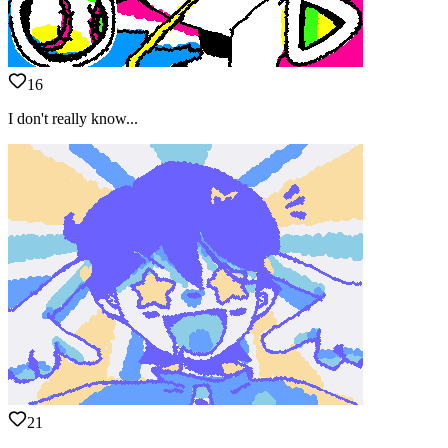
16
I don't really know...
21