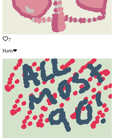
7
Harts❤