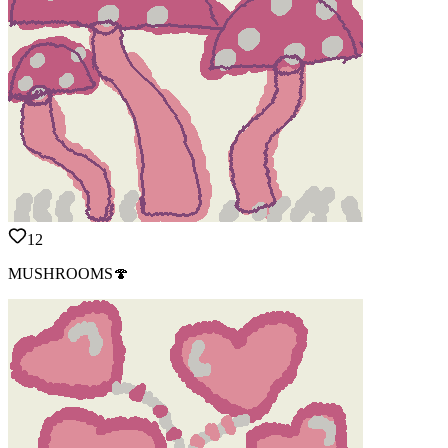
12
MUSHROOMS🍄