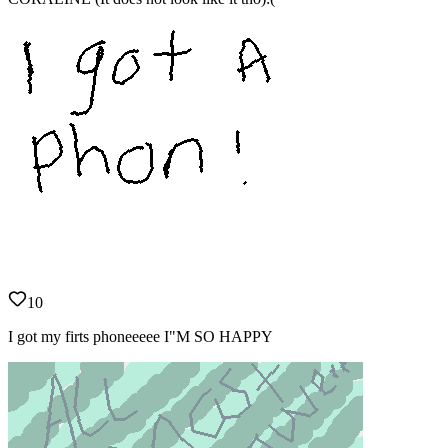
10
I got my firts phoneeeee I"M SO HAPPY