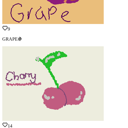
9
GRAPE🍇
14