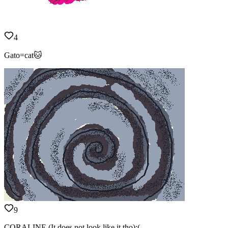
4
Gato=cat🐱
9
CORALINE (It does not look like it tho):(