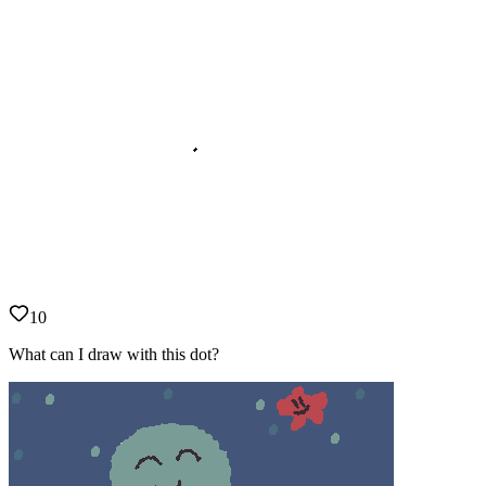
10
What can I draw with this dot?