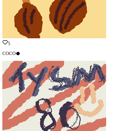
5
COCO🥥