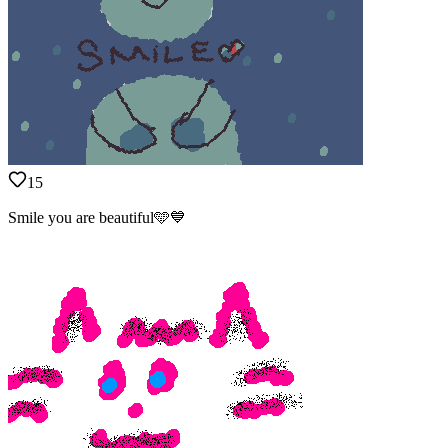
15
Smile you are beautiful🩵💙