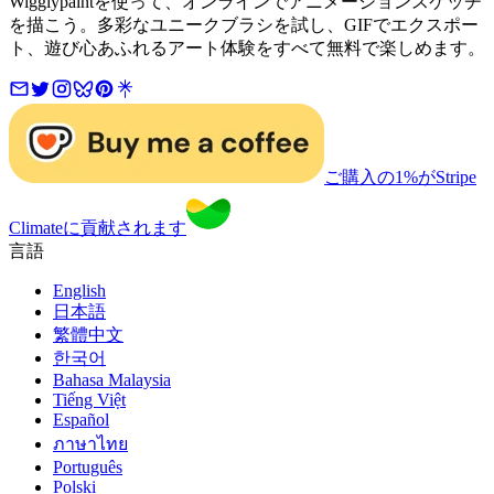
Wigglypaintを使って、オンラインでアニメーションスケッチ
を描こう。多彩なユニークブラシを試し、GIFでエクスポー
ト、遊び心あふれるアート体験をすべて無料で楽しめます。
ご購入の1%がStripe
Climateに貢献されます
言語
English
日本語
繁體中文
한국어
Bahasa Malaysia
Tiếng Việt
Español
ภาษาไทย
Português
Polski