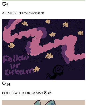
5
All MOST 90 followersss🎉
14
FOLLOW UR DREAMS⭐🌟🌠