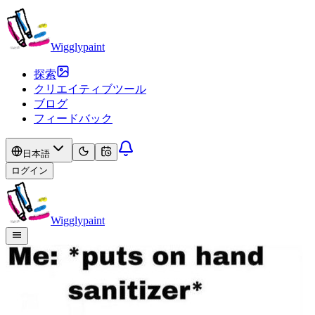
Wigglypaint
探索
クリエイティブツール
ブログ
フィードバック
日本語
ログイン
Wigglypaint