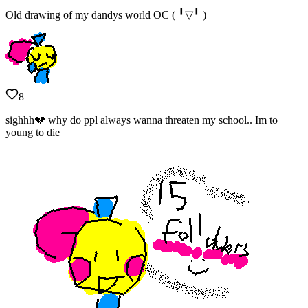
Old drawing of my dandys world OC ( ╹▽╹ )
8
sighhh💔 why do ppl always wanna threaten my school.. Im to
young to die