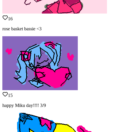
16
rose basket bassie <3
15
happy Miku day!!!! 3/9