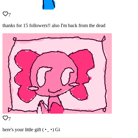
7
thanks for 15 followers!! also I'm back from the dead
7
here's your little gift (◔‿◔) Gi