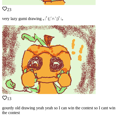
23
very lazy gumi drawing ｡:ﾟ(;´∩`;)ﾟ:｡
13
gourdy old drawing yeah yeah so I can win the contest so I cant win
the contest