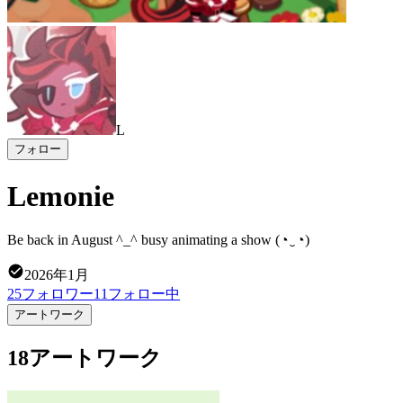
L
フォロー
Lemonie
Be back in August ^_^ busy animating a show (◔‿◔)
2026年1月
25
フォロワー
11
フォロー中
アートワーク
18アートワーク