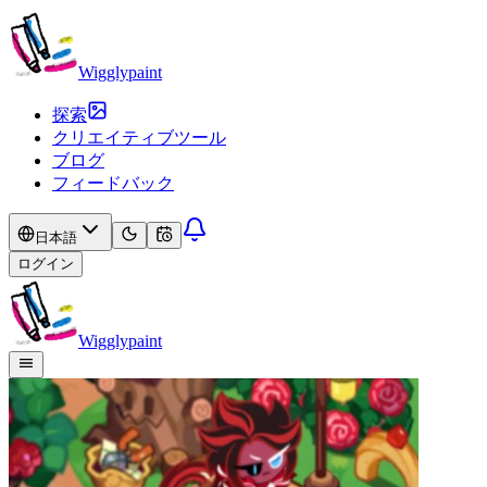
Wigglypaint
探索
クリエイティブツール
ブログ
フィードバック
日本語
ログイン
Wigglypaint