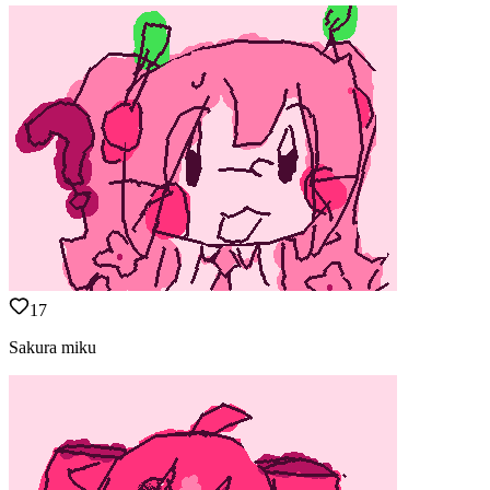
17
Sakura miku