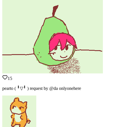
15
pearto ( ╹▽╹ ) request by @da onlyonehere