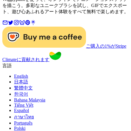
を描こう。多彩なユニークブラシを試し、GIFでエクスポー
ト、遊び心あふれるアート体験をすべて無料で楽しめます。
ご購入の1%がStripe
Climateに貢献されます
言語
English
日本語
繁體中文
한국어
Bahasa Malaysia
Tiếng Việt
Español
ภาษาไทย
Português
Polski