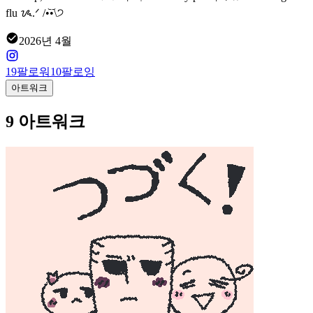
flu ᝰ.ᐟ /•᷅‎•᷄\੭
2026년 4월
19
팔로워
10
팔로잉
아트워크
9 아트워크