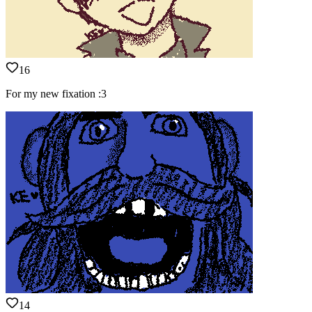
16
For my new fixation :3
14