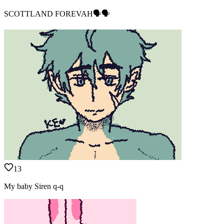
SCOTTLAND FOREVAH🗣️🗣️
13
My baby Siren q-q