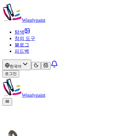
Wigglypaint
탐색
창의 도구
블로그
피드백
한국어
로그인
Wigglypaint