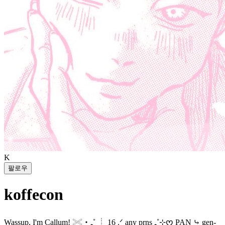
K
팔로우
koffecon
Wassup, I'm Callum! 𓏵‧₊˚ ┊ 16 .ᐟ any prns ₊˚⊹ᰔ PAN ⤷ gen-