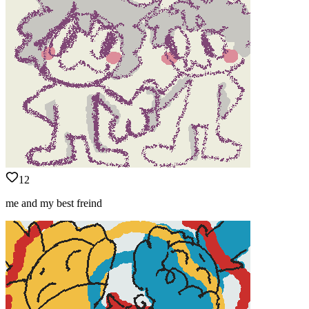
12
me and my best freind