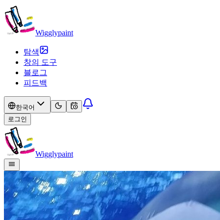
Wigglypaint
탐색
창의 도구
블로그
피드백
한국어
로그인
Wigglypaint