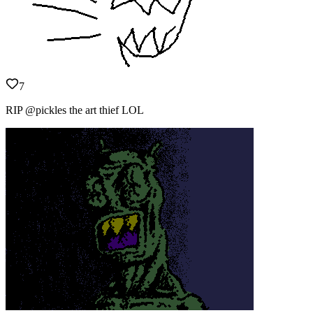
7
RIP @pickles the art thief LOL