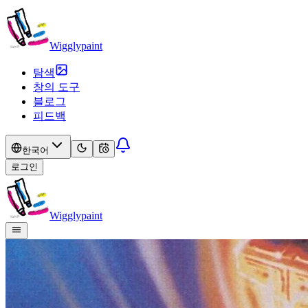
Wigglypaint
탐색
창의 도구
블로그
피드백
한국어
로그인
Wigglypaint