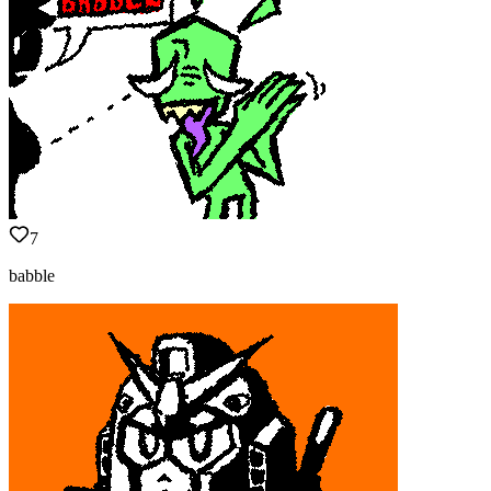
7
babble