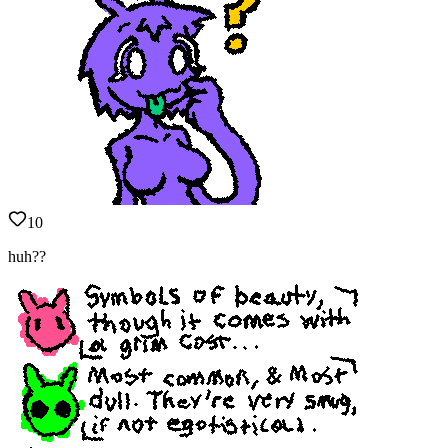
10
huh??