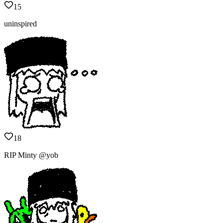
15
uninspired
18
RIP Minty @yob