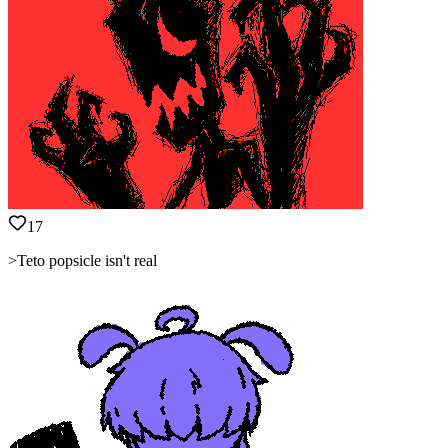
17
>Teto popsicle isn't real