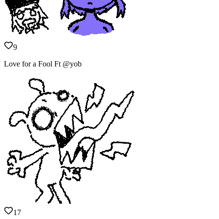
9
Love for a Fool Ft @yob
17