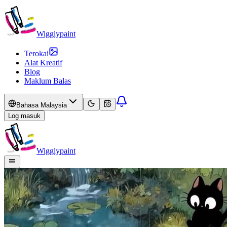
Wigglypaint
Terokai
Alat Kreatif
Blog
Maklum Balas
Bahasa Malaysia
Log masuk
Wigglypaint