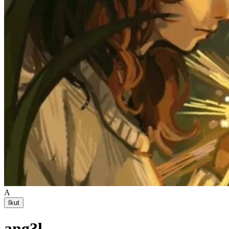
A
Ikut
ang3l