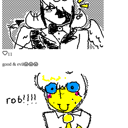
11
good & evil😱😱😱