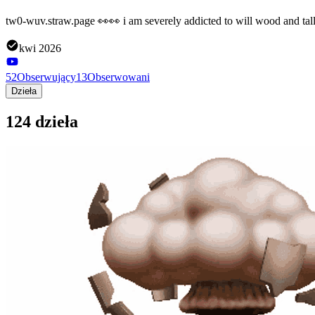
tw0-wuv.straw.page 👀👀 i am severely addicted to will wood and tal
kwi 2026
52
Obserwujący
13
Obserwowani
Dzieła
124 dzieła