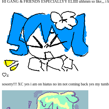
HI GANG & FRIENDS ESPECIALLYY ELIIII uhhmm so like,,, i basical
4
sosorry!!! XC yes i am on hiatus no im not coming back yes my tumblr