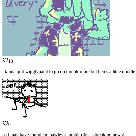
10
i kinda quit wigglypaint to go on tumblr more but heres a little doodle
6
so i may have found joe hawley's tumblr (this is breaking news)