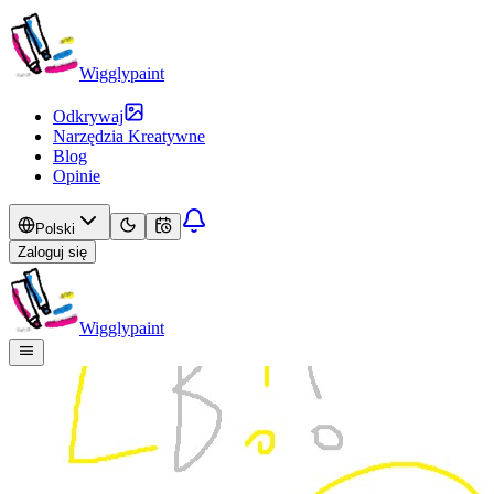
Wigglypaint
Odkrywaj
Narzędzia Kreatywne
Blog
Opinie
Polski
Zaloguj się
Wigglypaint