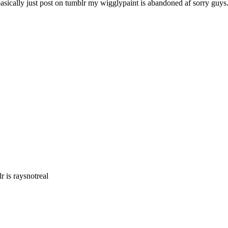
ly just post on tumblr my wigglypaint is abandoned af sorry guys
 is raysnotreal