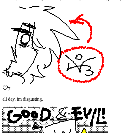
7
all day. im disgusting.