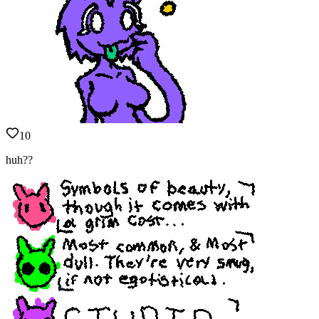
10
huh??