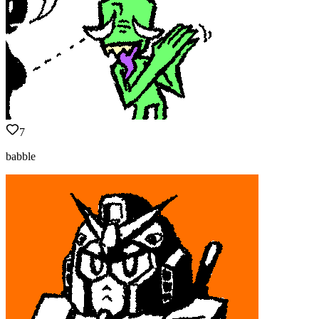
7
babble