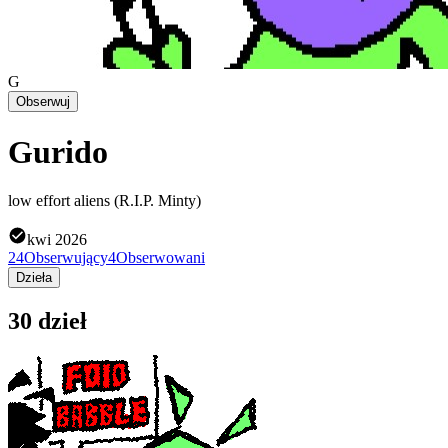
G
Obserwuj
Gurido
low effort aliens (R.I.P. Minty)
kwi 2026
24
Obserwujący
4
Obserwowani
Dzieła
30 dzieł