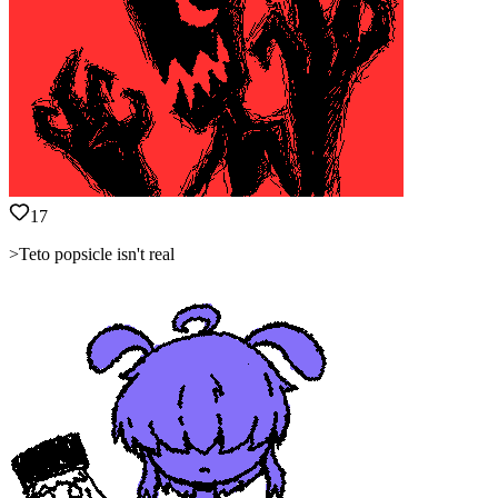
17
>Teto popsicle isn't real