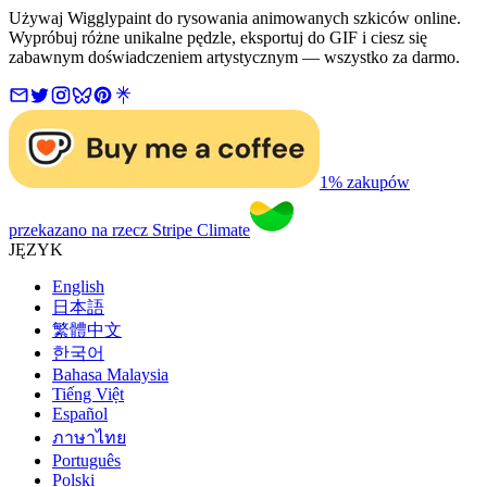
Używaj Wigglypaint do rysowania animowanych szkiców online.
Wypróbuj różne unikalne pędzle, eksportuj do GIF i ciesz się
zabawnym doświadczeniem artystycznym — wszystko za darmo.
1% zakupów
przekazano na rzecz Stripe Climate
JĘZYK
English
日本語
繁體中文
한국어
Bahasa Malaysia
Tiếng Việt
Español
ภาษาไทย
Português
Polski