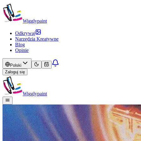
Wigglypaint
Odkrywaj
Narzędzia Kreatywne
Blog
Opinie
Polski
Zaloguj się
Wigglypaint