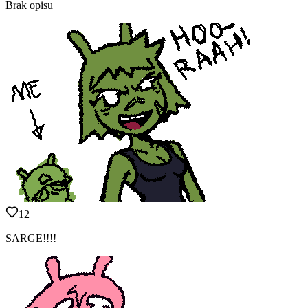
Brak opisu
12
SARGE!!!!