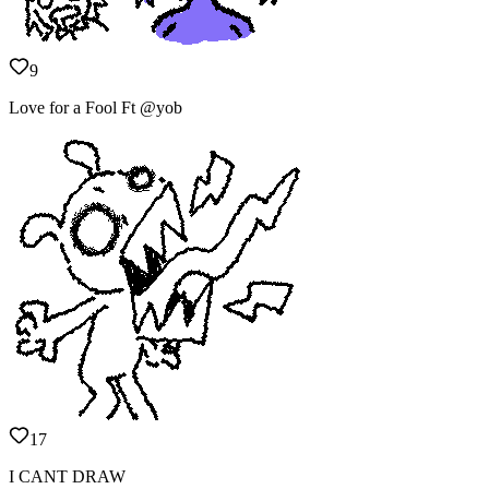
9
Love for a Fool Ft @yob
17
I CANT DRAW