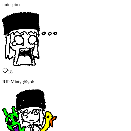
uninspired
18
RIP Minty @yob