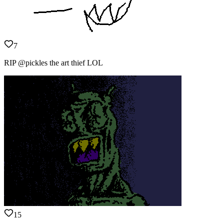
7
RIP @pickles the art thief LOL
15