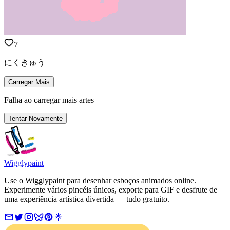
7
にくきゅう
Carregar Mais
Falha ao carregar mais artes
Tentar Novamente
Wigglypaint
Use o Wigglypaint para desenhar esboços animados online.
Experimente vários pincéis únicos, exporte para GIF e desfrute de
uma experiência artística divertida — tudo gratuito.