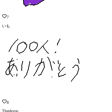
7
いも
8
Thankyou