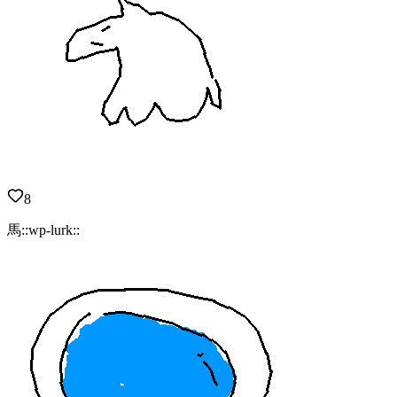
8
馬::wp-lurk::