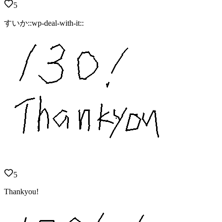
5
すいか::wp-deal-with-it::
5
Thankyou!