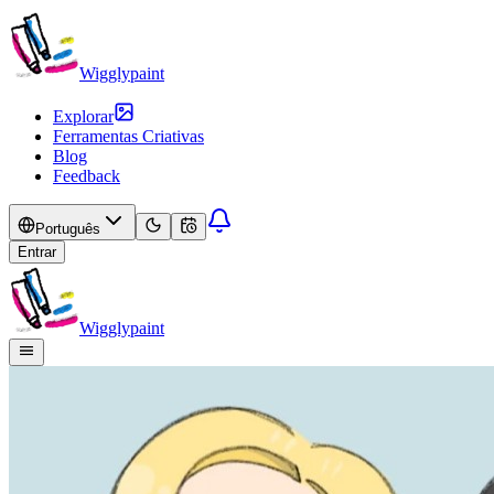
Wigglypaint
Explorar
Ferramentas Criativas
Blog
Feedback
Português
Entrar
Wigglypaint