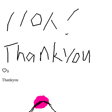
9
Thankyou