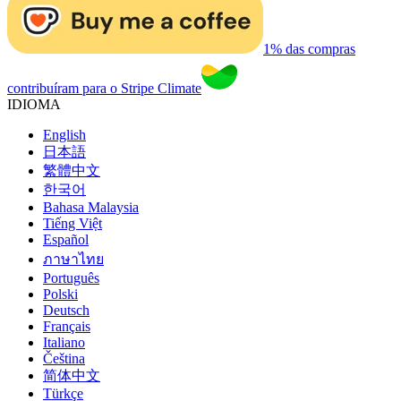
1% das compras
contribuíram para o Stripe Climate
IDIOMA
English
日本語
繁體中文
한국어
Bahasa Malaysia
Tiếng Việt
Español
ภาษาไทย
Português
Polski
Deutsch
Français
Italiano
Čeština
简体中文
Türkçe