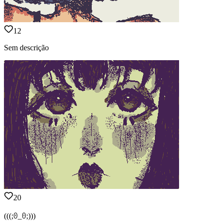
12
Sem descrição
20
(⁠(⁠(⁠;⁠ꏿ⁠_⁠ꏿ⁠;⁠)⁠)⁠)