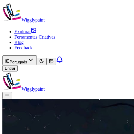
Wigglypaint
Explorar
Ferramentas Criativas
Blog
Feedback
Português
Entrar
Wigglypaint