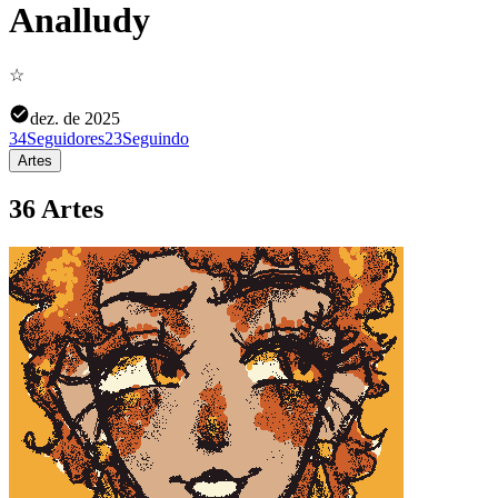
Analludy
☆
dez. de 2025
34
Seguidores
23
Seguindo
Artes
36 Artes