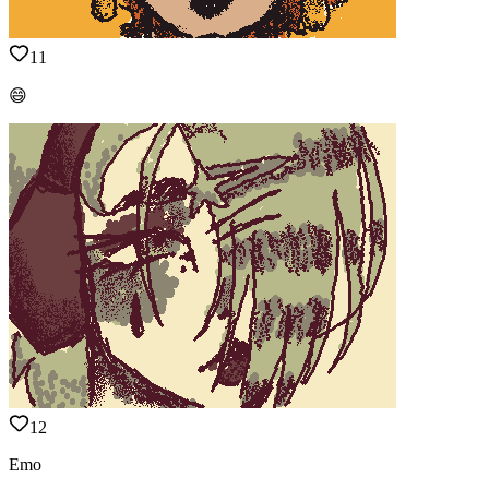
11
😄
12
Emo