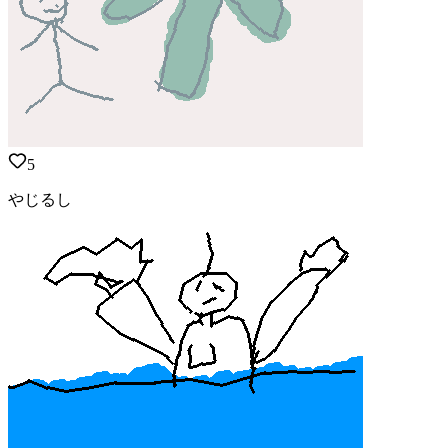
5
やじるし