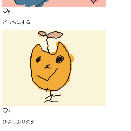
6
どっちにする
7
ひさしぶりのえ