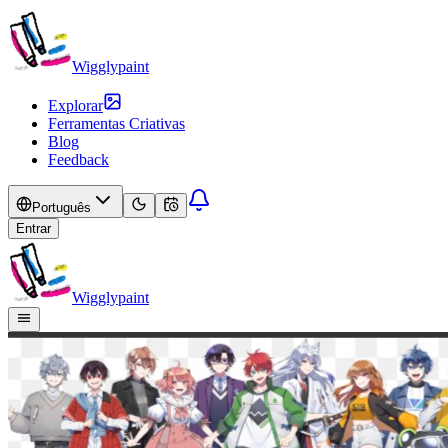
Wigglypaint
Explorar
Ferramentas Criativas
Blog
Feedback
Português
Entrar
Wigglypaint