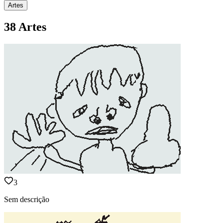
Artes
38 Artes
3
Sem descrição