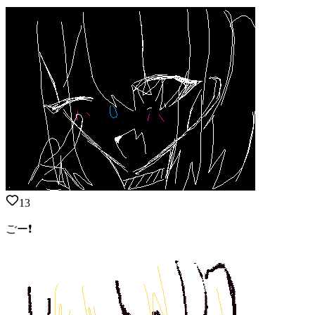
13
ごー❗️