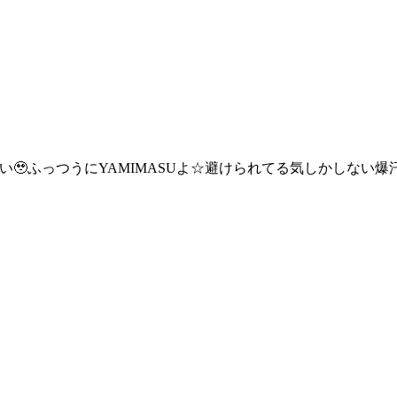
さい🥹ふっつうにYAMIMASUよ☆避けられてる気しかしない爆