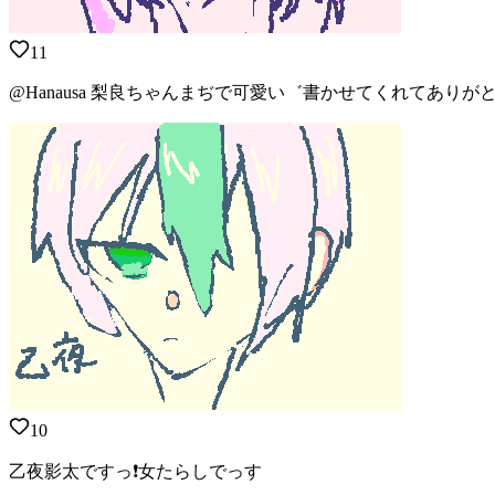
11
@Hanausa 梨良ちゃんまぢで可愛い゛書かせてくれてありがと
10
乙夜影太ですっ❗️女たらしでっす