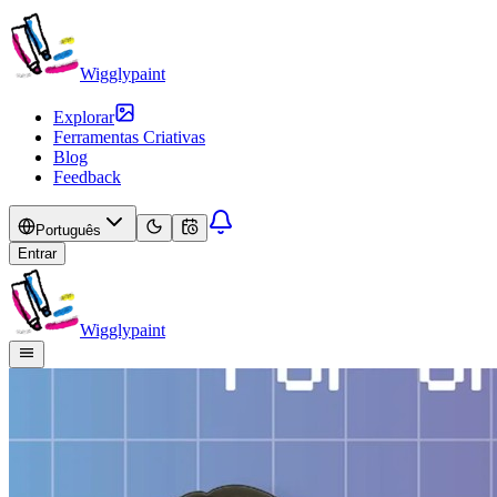
Wigglypaint
Explorar
Ferramentas Criativas
Blog
Feedback
Português
Entrar
Wigglypaint