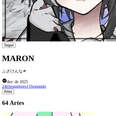
Seguir
MARON
ふざけんな🫵
dez. de 2025
246
Seguidores
15
Seguindo
Artes
64 Artes