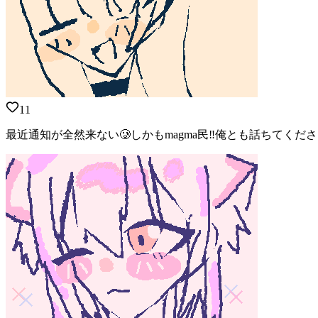
11
最近通知が全然来ない🥲しかもmagma民‼️俺とも話ちてくだ