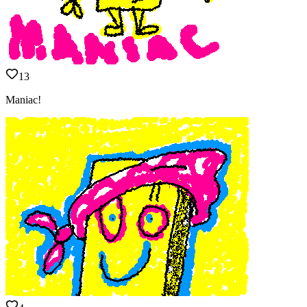
13
Maniac!