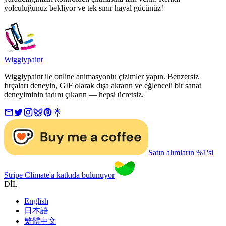
yolculuğunuz bekliyor ve tek sınır hayal gücünüz!
Wigglypaint
Wigglypaint ile online animasyonlu çizimler yapın. Benzersiz
fırçaları deneyin, GIF olarak dışa aktarın ve eğlenceli bir sanat
deneyiminin tadını çıkarın — hepsi ücretsiz.
Satın alımların %1'si
Stripe Climate'a katkıda bulunuyor
DİL
English
日本語
繁體中文