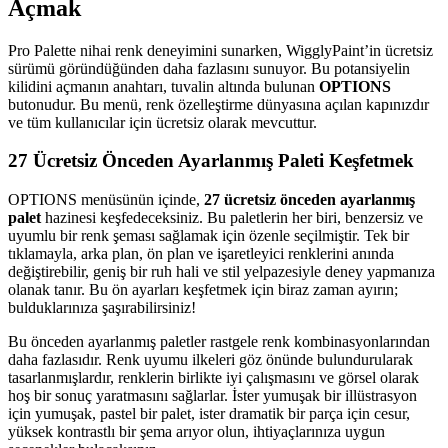
Açmak
Pro Palette nihai renk deneyimini sunarken, WigglyPaint’in ücretsiz
sürümü göründüğünden daha fazlasını sunuyor. Bu potansiyelin
kilidini açmanın anahtarı, tuvalin altında bulunan
OPTIONS
butonudur. Bu menü, renk özelleştirme dünyasına açılan kapınızdır
ve tüm kullanıcılar için ücretsiz olarak mevcuttur.
27 Ücretsiz Önceden Ayarlanmış Paleti Keşfetmek
OPTIONS menüsünün içinde,
27 ücretsiz önceden ayarlanmış
palet
hazinesi keşfedeceksiniz. Bu paletlerin her biri, benzersiz ve
uyumlu bir renk şeması sağlamak için özenle seçilmiştir. Tek bir
tıklamayla, arka plan, ön plan ve işaretleyici renklerini anında
değiştirebilir, geniş bir ruh hali ve stil yelpazesiyle deney yapmanıza
olanak tanır. Bu ön ayarları keşfetmek için biraz zaman ayırın;
bulduklarınıza şaşırabilirsiniz!
Bu önceden ayarlanmış paletler rastgele renk kombinasyonlarından
daha fazlasıdır. Renk uyumu ilkeleri göz önünde bulundurularak
tasarlanmışlardır, renklerin birlikte iyi çalışmasını ve görsel olarak
hoş bir sonuç yaratmasını sağlarlar. İster yumuşak bir illüstrasyon
için yumuşak, pastel bir palet, ister dramatik bir parça için cesur,
yüksek kontrastlı bir şema arıyor olun, ihtiyaçlarınıza uygun