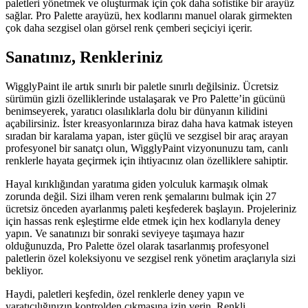
paletleri yönetmek ve oluşturmak için çok daha sofistike bir arayüz
sağlar. Pro Palette arayüzü, hex kodlarını manuel olarak girmekten
çok daha sezgisel olan görsel renk çemberi seçiciyi içerir.
Sanatınız, Renkleriniz
WigglyPaint ile artık sınırlı bir paletle sınırlı değilsiniz. Ücretsiz
sürümün gizli özelliklerinde ustalaşarak ve Pro Palette’in gücünü
benimseyerek, yaratıcı olasılıklarla dolu bir dünyanın kilidini
açabilirsiniz. İster kreasyonlarınıza biraz daha hava katmak isteyen
sıradan bir karalama yapan, ister güçlü ve sezgisel bir araç arayan
profesyonel bir sanatçı olun, WigglyPaint vizyonunuzu tam, canlı
renklerle hayata geçirmek için ihtiyacınız olan özelliklere sahiptir.
Hayal kırıklığından yaratıma giden yolculuk karmaşık olmak
zorunda değil. Sizi ilham veren renk şemalarını bulmak için 27
ücretsiz önceden ayarlanmış paleti keşfederek başlayın. Projeleriniz
için hassas renk eşleştirme elde etmek için hex kodlarıyla deney
yapın. Ve sanatınızı bir sonraki seviyeye taşımaya hazır
olduğunuzda, Pro Palette özel olarak tasarlanmış profesyonel
paletlerin özel koleksiyonu ve sezgisel renk yönetim araçlarıyla sizi
bekliyor.
Haydi, paletleri keşfedin, özel renklerle deney yapın ve
yaratıcılığınızın kontrolden çıkmasına izin verin. Renkli