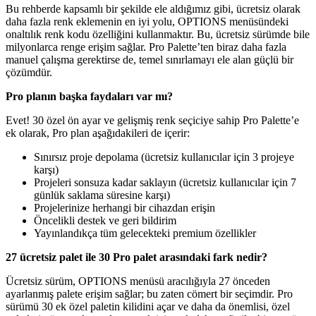
Bu rehberde kapsamlı bir şekilde ele aldığımız gibi, ücretsiz olarak
daha fazla renk eklemenin en iyi yolu, OPTIONS menüsündeki
onaltılık renk kodu özelliğini kullanmaktır. Bu, ücretsiz sürümde bile
milyonlarca renge erişim sağlar. Pro Palette’ten biraz daha fazla
manuel çalışma gerektirse de, temel sınırlamayı ele alan güçlü bir
çözümdür.
Pro planın başka faydaları var mı?
Evet! 30 özel ön ayar ve gelişmiş renk seçiciye sahip Pro Palette’e
ek olarak, Pro plan aşağıdakileri de içerir:
Sınırsız proje depolama (ücretsiz kullanıcılar için 3 projeye
karşı)
Projeleri sonsuza kadar saklayın (ücretsiz kullanıcılar için 7
günlük saklama süresine karşı)
Projelerinize herhangi bir cihazdan erişin
Öncelikli destek ve geri bildirim
Yayınlandıkça tüm gelecekteki premium özellikler
27 ücretsiz palet ile 30 Pro palet arasındaki fark nedir?
Ücretsiz sürüm, OPTIONS menüsü aracılığıyla 27 önceden
ayarlanmış palete erişim sağlar; bu zaten cömert bir seçimdir. Pro
sürümü 30 ek özel paletin kilidini açar ve daha da önemlisi, özel