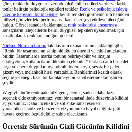
göre, renklerin duygular üzerinde ölçülebilir etkileri vardır ve farklı
tonlar belirgin psikolojik tepkileri tetikler.
Renk ve psikolojik işleyiş
üzerine kapsamlı bir inceleme
, belirli renkleri görmenin ruh halinden
bilişsel görevlerdeki performansa kadar her şeyi etkileyebileceğini
buldu. Görsel sanatlar bağlamında,
renk psikolojisi araştırması
sanatçıların izleyicilerde belirli duygusal tepkileri uyandırmak için
kasıtlı olarak renk kullandığını gösterdi.
Nielsen Norman Group
’taki tasarım uzmanlarının açıkladığı gibi,
“Renk, bir tasarımcının sahip olduğu en önemli ve etkili araçlardan
biridir. Tasarımlarda marka tonunu belirleyebilir ve imajını
etkileyebilir, kullanıcıların dikkatini çekebilir.” Parlak, canlı bir palet
neşe ve enerji duyguları uyandırabilirken, koyu, sessiz bir palet
gizem veya melankoli hissi yaratabilir. Renklerinizi kasıtlı olarak
seçme yeteneği, basit bir karalamayı bir sanat eserine dönüştüren
şeydir.
WigglyPaint’te renk paletinizi genişleterek, sadece daha fazla
seçenek elde etmiyorsunuz; yeni bir sanatsal ifade düzeyinin kilidini
açıyorsunuz. Daha incelikli ve sofistike sanat eserleri
yaratabileceksiniz ve benzersiz vizyonunuzu hayal ettiğiniz gibi
hayata geçirme özgürlüğüne sahip olacaksınız.
Ücretsiz Sürümün Gizli Gücünün Kilidini