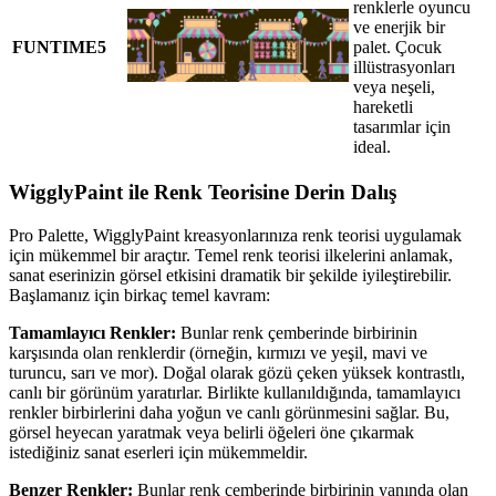
renklerle oyuncu
ve enerjik bir
FUNTIME5
palet. Çocuk
illüstrasyonları
veya neşeli,
hareketli
tasarımlar için
ideal.
WigglyPaint ile Renk Teorisine Derin Dalış
Pro Palette, WigglyPaint kreasyonlarınıza renk teorisi uygulamak
için mükemmel bir araçtır. Temel renk teorisi ilkelerini anlamak,
sanat eserinizin görsel etkisini dramatik bir şekilde iyileştirebilir.
Başlamanız için birkaç temel kavram:
Tamamlayıcı Renkler:
Bunlar renk çemberinde birbirinin
karşısında olan renklerdir (örneğin, kırmızı ve yeşil, mavi ve
turuncu, sarı ve mor). Doğal olarak gözü çeken yüksek kontrastlı,
canlı bir görünüm yaratırlar. Birlikte kullanıldığında, tamamlayıcı
renkler birbirlerini daha yoğun ve canlı görünmesini sağlar. Bu,
görsel heyecan yaratmak veya belirli öğeleri öne çıkarmak
istediğiniz sanat eserleri için mükemmeldir.
Benzer Renkler:
Bunlar renk çemberinde birbirinin yanında olan