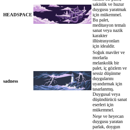
sakinlik ve huzur
duygusu yaratmak
HEADSPACE
için mükemmel.
Bu palet,
meditasyon temalı
sanat veya nazik
karakter
illüstrasyonları
için idealdir.
Soğuk maviler ve
morlarla
melankolik bir
palet, iç gözlem ve
sessiz düşünme
duygularını
sadness
uyandırmak için
tasarlanmış.
Duygusal veya
düşündürücü sanat
eserleri için
mükemmel.
Neşe ve heyecan
duygusu yaratan
parlak, doygun