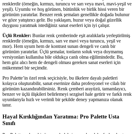
renklerdir (örneğin, kırmızı, turuncu ve sarı veya mavi, mavi-yeşil ve
yeşil). Uyumlu ve hoş görünen, bütünlük ve birlik hissi veren bir
görünüm yaratırlar. Benzer renk şemaları genellikle doğada bulunur
ve göze yatıştırıcı gelir. Bu yaklaşım, huzur veya doğal güzellik
duygusu yaratmak istediğiniz sanat eserleri için iyi çalışır.
Üçlü Renkler:
Bunlar renk çemberinde eşit aralıklarla yerleştirilmiş
renklerdir (örneğin, kırmızı, sarı ve mavi veya turuncu, yeşil ve
mor). Hem uyum hem de kontrast sunan dengeli ve canlı bir
görünüm yaratırlar. Üçlü şemalar, tonların soluk veya doymamış
versiyonları kullanılsa bile oldukça canlı olma eğilimindedir. Bu,
hem göz alıcı hem de dengeli olması gereken sanat eserleri için
mükemmel bir seçimdir.
Pro Palette’in özel renk seçicisiyle, bu ilkelere dayalı paletleri
kolayca oluşturabilir, sanat eserinize daha profesyonel ve cilalı bir
görünüm kazandırabilirsiniz. Renk çemberi arayüzü, tamamlayıcı,
benzer ve üçlü ilişkileri belirlemeyi sezgisel hale getirir ve farklı renk
uyumlarıyla hızlı ve verimli bir şekilde deney yapmanıza olanak
tanır.
Hayal Kırıklığından Yaratıma: Pro Palette Usta
Sınıfı