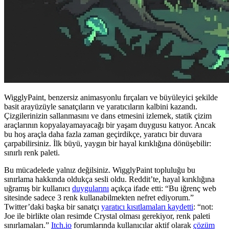
WigglyPaint, benzersiz animasyonlu fırçaları ve büyüleyici şekilde
basit arayüzüyle sanatçıların ve yaratıcıların kalbini kazandı.
Çizgilerinizin sallanmasını ve dans etmesini izlemek, statik çizim
araçlarının kopyalayamayacağı bir yaşam duygusu katıyor. Ancak
bu hoş araçla daha fazla zaman geçirdikçe, yaratıcı bir duvara
çarpabilirsiniz. İlk büyü, yaygın bir hayal kırıklığına dönüşebilir:
sınırlı renk paleti.
Bu mücadelede yalnız değilsiniz. WigglyPaint topluluğu bu
sınırlama hakkında oldukça sesli oldu. Reddit’te, hayal kırıklığına
uğramış bir kullanıcı
duygularını
açıkça ifade etti: “Bu iğrenç web
sitesinde sadece 3 renk kullanabilmekten nefret ediyorum.”
Twitter’daki başka bir sanatçı
yaratıcı kısıtlamaları kaydetti
: “not:
Joe ile birlikte olan resimde Crystal olması gerekiyor, renk paleti
sınırlamaları.”
Itch.io
forumlarında kullanıcılar aktif olarak
çözüm