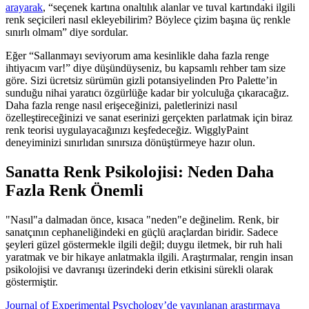
arayarak
, “seçenek kartına onaltılık alanlar ve tuval kartındaki ilgili
renk seçicileri nasıl ekleyebilirim? Böylece çizim başına üç renkle
sınırlı olmam” diye sordular.
Eğer “Sallanmayı seviyorum ama kesinlikle daha fazla renge
ihtiyacım var!” diye düşündüyseniz, bu kapsamlı rehber tam size
göre. Sizi ücretsiz sürümün gizli potansiyelinden Pro Palette’in
sunduğu nihai yaratıcı özgürlüğe kadar bir yolculuğa çıkaracağız.
Daha fazla renge nasıl erişeceğinizi, paletlerinizi nasıl
özelleştireceğinizi ve sanat eserinizi gerçekten parlatmak için biraz
renk teorisi uygulayacağınızı keşfedeceğiz. WigglyPaint
deneyiminizi sınırlıdan sınırsıza dönüştürmeye hazır olun.
Sanatta Renk Psikolojisi: Neden Daha
Fazla Renk Önemli
"Nasıl"a dalmadan önce, kısaca "neden"e değinelim. Renk, bir
sanatçının cephaneliğindeki en güçlü araçlardan biridir. Sadece
şeyleri güzel göstermekle ilgili değil; duygu iletmek, bir ruh hali
yaratmak ve bir hikaye anlatmakla ilgili. Araştırmalar, rengin insan
psikolojisi ve davranışı üzerindeki derin etkisini sürekli olarak
göstermiştir.
Journal of Experimental Psychology’de yayınlanan araştırmaya