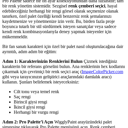
Pro Palette sadece bir ön ayar koleksiyonundan daha fazlasıdır; tam
bir renk yönetim sistemidir. Sezgisel
renk çemberi seçici
, hayal
edebileceğiniz herhangi bir rengi görsel olarak seçmenize olanak
tanırken, özel palet özelliği kendi benzersiz renk şemalarınızı
kaydetmenize ve yönetmenize izin verir. Bu, birden fazla proje
boyunca tutarlı bir stil sürdürmek isteyen sanatçılar veya sadece
kendi renk kombinasyonlarıyla deney yapmak isteyenler için
mükemmeldir.
Bir fan sanatı karakteri için özel bir palet nasıl oluşturulacağına dair
ayrıntılı, adım adım bir eğitim:
Adım 1: Karakterinizin Renklerini Bulun
Çizmek istediğiniz
karakterin bir referans görselini bulun. Ana renklerinin hex kodlarını
çıkarmak için çevrimiçi bir renk seçici araç (
ImageColorPicker.com
gibi veya tarayıcınızın geliştirici araçlarındaki damlalık aracı)
kullanın. Şunları belirlemek isteyeceksiniz:
Cilt tonu veya temel renk
Saç rengi
Birincil giysi rengi
İkincil giysi rengi
Herhangi bir vurgu rengi
Adım 2: Pro Palette’i Açın
WigglyPaint arayüzündeki palet
simgesine tıklayarak Pro Palette menüsünü açın. Renk çemberi