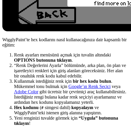
WigglyPaint’te hex kodlarını nasıl kullanacağınıza dair kapsamlı bir
eğitim:
Renk ayarları menüsünü açmak için tuvalin altındaki
OPTIONS butonuna tıklayın
.
“Renk Değerlerini Ayarla” bölümünde, arka plan, ön plan ve
işaretleyici renkleri için giriş alanları göreceksiniz. Her alan
bir onaltılık renk kodu kabul edebilir.
Kullanmak istediğiniz renk için
bir hex kodu bulun
.
Mükemmel tonu bulmak için
Google’ın Renk Seçici
veya
Adobe Color
gibi ücretsiz bir çevrimiçi araç kullanabilirsiniz.
İstediğiniz rengi bulana kadar renk seçiciyi ayarlamanız ve
ardından hex kodunu kopyalamanız yeterli.
Hex kodunu
(
simgesi dahil)
kopyalayın
ve
#
WigglyPaint’teki istenen giriş alanına yapıştırın.
Yeni renginizi tuvalde görmek için
“Uygula” butonuna
tıklayın
!