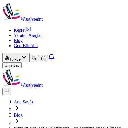
Wigglypaint
Keşfet
Yaratıcı Araçlar
Blog
Geri Bildirim
Türkçe
Giriş yap
Wigglypaint
Ana Sayfa
Blog