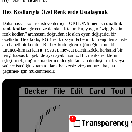
seçenekler bulacaksınız.
Hex Kodlarıyla Özel Renklerde Ustalaşmak
Daha hassas kontrol isteyenler için, OPTIONS menüsü
onaltılık
renk kodları
girmenize de olanak tanır. Bu, yaygın “wigglypaint
renk kodları” aramasını doğrudan ele alan oyun değiştirici bir
özelliktir. Hex kodu, RGB renk uzayında belirli bir rengi temsil eden
altı haneli bir koddur. Bir hex kodu girerek (örneğin, canlı bir
turuncu-kırmızı için
), mevcut paletinizdeki herhangi bir
#FF5733
rengi hassas bir şekilde ayarlayabilirsiniz. Bu, marka renklerini
eşleştirmek, doğru karakter renkleriyle fan sanatı oluşturmak veya
sadece istediğiniz tam tonlarla benzersiz vizyonunuzu hayata
geçirmek için mükemmeldir.