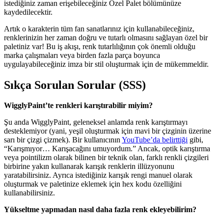
istediğiniz zaman erişebileceğiniz Özel Palet bölümünüze
kaydedilecektir.
Artık o karakterin tüm fan sanatlarınız için kullanabileceğiniz,
renklerinizin her zaman doğru ve tutarlı olmasını sağlayan özel bir
paletiniz var! Bu iş akışı, renk tutarlılığının çok önemli olduğu
marka çalışmaları veya birden fazla parça boyunca
uygulayabileceğiniz imza bir stil oluşturmak için de mükemmeldir.
Sıkça Sorulan Sorular (SSS)
WigglyPaint’te renkleri karıştırabilir miyim?
Şu anda WigglyPaint, geleneksel anlamda renk karıştırmayı
desteklemiyor (yani, yeşil oluşturmak için mavi bir çizginin üzerine
sarı bir çizgi çizmek). Bir kullanıcının
YouTube’da belirttiği
gibi,
“Karışmıyor… Karışacağını umuyordum.” Ancak, optik karıştırma
veya pointilizm olarak bilinen bir teknik olan, farklı renkli çizgileri
birbirine yakın kullanarak karışık renklerin illüzyonunu
yaratabilirsiniz. Ayrıca istediğiniz karışık rengi manuel olarak
oluşturmak ve paletinize eklemek için hex kodu özelliğini
kullanabilirsiniz.
Yükseltme yapmadan nasıl daha fazla renk ekleyebilirim?