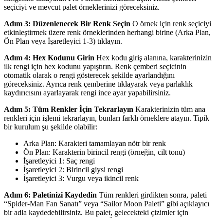
seçiciyi ve mevcut palet örneklerinizi göreceksiniz.
Adım 3: Düzenlenecek Bir Renk Seçin
O örnek için renk seçiciyi
etkinleştirmek üzere renk örneklerinden herhangi birine (Arka Plan,
Ön Plan veya İşaretleyici 1-3) tıklayın.
Adım 4: Hex Kodunu Girin
Hex kodu giriş alanına, karakterinizin
ilk rengi için hex kodunu yapıştırın. Renk çemberi seçicinin
otomatik olarak o rengi gösterecek şekilde ayarlandığını
göreceksiniz. Ayrıca renk çemberine tıklayarak veya parlaklık
kaydırıcısını ayarlayarak rengi ince ayar yapabilirsiniz.
Adım 5: Tüm Renkler İçin Tekrarlayın
Karakterinizin tüm ana
renkleri için işlemi tekrarlayın, bunları farklı örneklere atayın. Tipik
bir kurulum şu şekilde olabilir:
Arka Plan: Karakteri tamamlayan nötr bir renk
Ön Plan: Karakterin birincil rengi (örneğin, cilt tonu)
İşaretleyici 1: Saç rengi
İşaretleyici 2: Birincil giysi rengi
İşaretleyici 3: Vurgu veya ikincil renk
Adım 6: Paletinizi Kaydedin
Tüm renkleri girdikten sonra, paleti
“Spider-Man Fan Sanatı” veya “Sailor Moon Paleti” gibi açıklayıcı
bir adla kaydedebilirsiniz. Bu palet, gelecekteki çizimler için