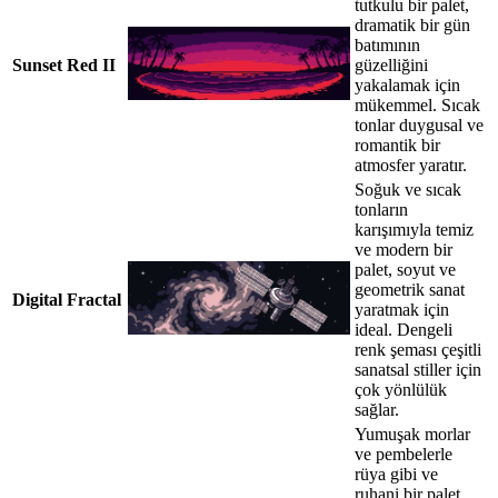
tutkulu bir palet,
dramatik bir gün
batımının
Sunset Red II
güzelliğini
yakalamak için
mükemmel. Sıcak
tonlar duygusal ve
romantik bir
atmosfer yaratır.
Soğuk ve sıcak
tonların
karışımıyla temiz
ve modern bir
palet, soyut ve
geometrik sanat
Digital Fractal
yaratmak için
ideal. Dengeli
renk şeması çeşitli
sanatsal stiller için
çok yönlülük
sağlar.
Yumuşak morlar
ve pembelerle
rüya gibi ve
ruhani bir palet,