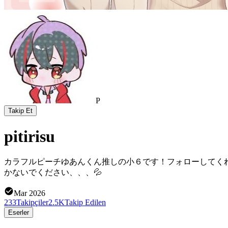
P
Takip Et
pitirisu
カラフルピーチゆあんくん推しの小６です！フォローしてくれ
かないでください、、、💦
Mar 2026
233
Takipçiler
2.5K
Takip Edilen
Eserler