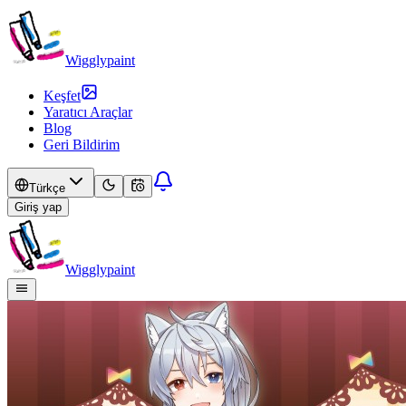
Wigglypaint
Keşfet
Yaratıcı Araçlar
Blog
Geri Bildirim
Türkçe
Giriş yap
Wigglypaint