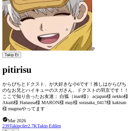
P
Takip Et
pitirisu
からぴちとドクスト、が大好きな小6です！推しはからぴち
のなお兄とハイキューのスガさん、ドクストの羽京です！！
ここで知り合ったお友達： 白狐（inari様） acjapan様 nekko様
Akaiti様 Hanausa様 MARON様 may様 sorasaka_0417様 kakisan
様 magmaやってます
Mar 2026
239
Takipçiler
2.7K
Takip Edilen