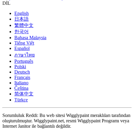
DİL
English
日本語
繁體中文
한국어
Bahasa Malaysia
Tiếng Việt
Español
ภาษาไทย
Português
Polski
Deutsch
Français
Italiano
Čeština
简体中文
Türkçe
Sorumluluk Reddi: Bu web sitesi Wigglypaint meraklıları tarafından
oluşturulmuştur. Wigglypaint.net, resmi Wigglypaint Programı veya
Internet Janitor ile bağlantılı değildir.