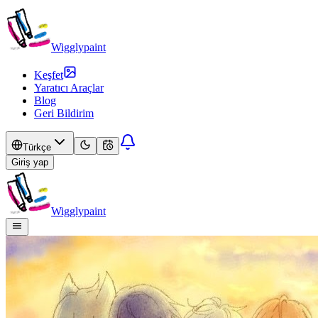
Wigglypaint
Keşfet
Yaratıcı Araçlar
Blog
Geri Bildirim
Türkçe
Giriş yap
Wigglypaint