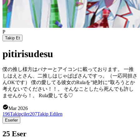
P
Takip Et
pitirisudesu
僕の推し様方はバナーとアイコンに載っております。 一推
しはえとさん、二推しはじゃぱぱさんですっ。（一応同担さ
んOKです） 僕の愛してる彼女のRulaを”絶対に”取ろうとか
考えないでください！！。 そんなことしたら死んでも許し
ませんから！。 Rula愛してる♡
Mar 2026
196
Takipçiler
207
Takip Edilen
Eserler
25 Eser