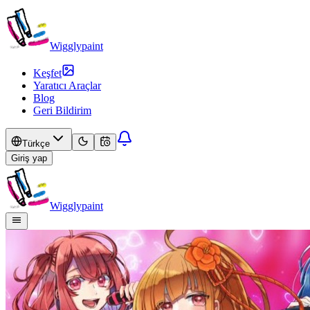
Wigglypaint
Keşfet
Yaratıcı Araçlar
Blog
Geri Bildirim
Türkçe
Giriş yap
Wigglypaint