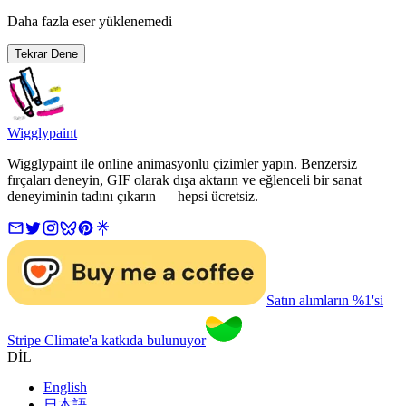
Daha fazla eser yüklenemedi
Tekrar Dene
Wigglypaint
Wigglypaint ile online animasyonlu çizimler yapın. Benzersiz
fırçaları deneyin, GIF olarak dışa aktarın ve eğlenceli bir sanat
deneyiminin tadını çıkarın — hepsi ücretsiz.
Satın alımların %1'si
Stripe Climate'a katkıda bulunuyor
DİL
English
日本語