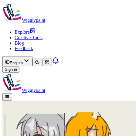
Wigglypaint
Explore
Creative Tools
Blog
Feedback
English
Sign in
Wigglypaint