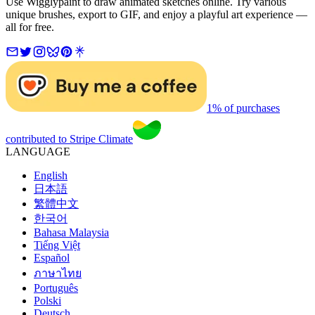
Use Wigglypaint to draw animated sketches online. Try various
unique brushes, export to GIF, and enjoy a playful art experience —
all for free.
1% of purchases
contributed to Stripe Climate
LANGUAGE
English
日本語
繁體中文
한국어
Bahasa Malaysia
Tiếng Việt
Español
ภาษาไทย
Português
Polski
Deutsch