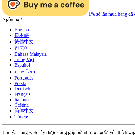
1% số lần mua hàng đã 
Ngôn ngữ
English
日本語
繁體中文
한국어
Bahasa Malaysia
Tiếng Việt
Español
ภาษาไทย
Português
Polski
Deutsch
Français
Italiano
Čeština
简体中文
Türkçe
Lưu ý: Trang web này được đóng góp bởi những người yêu thích wiggly