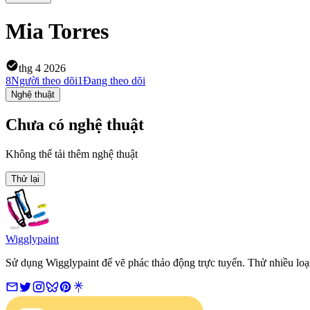
Mia Torres
thg 4 2026
8
Người theo dõi
1
Đang theo dõi
Nghệ thuật
Chưa có nghệ thuật
Không thể tải thêm nghệ thuật
Thử lại
Wigglypaint
Sử dụng Wigglypaint để vẽ phác thảo động trực tuyến. Thử nhiều loạ