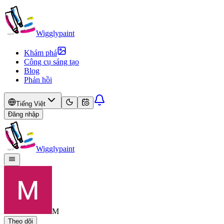
Wigglypaint
Khám phá
Công cụ sáng tạo
Blog
Phản hồi
Tiếng Việt
Đăng nhập
Wigglypaint
M
Theo dõi