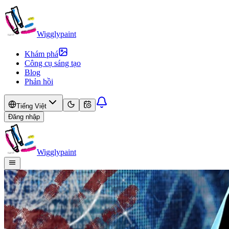
Wigglypaint
Khám phá
Công cụ sáng tạo
Blog
Phản hồi
Tiếng Việt
Đăng nhập
Wigglypaint