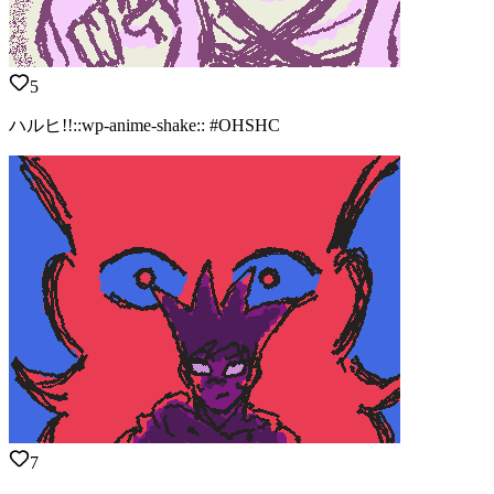
5
ハルヒ!!::wp-anime-shake:: #OHSHC
7