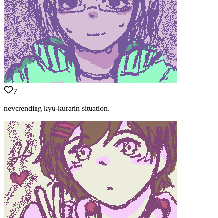
7
neverending kyu-kurarin situation.