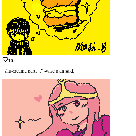
10
"shu-creamu party..." -wise man said.