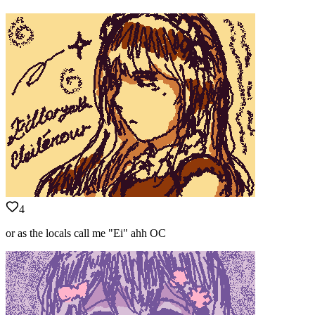
4
or as the locals call me "Ei" ahh OC