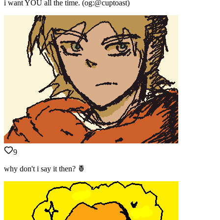
i want YOU all the time. (og:@cuptoast)
9
why don't i say it then? 🍍