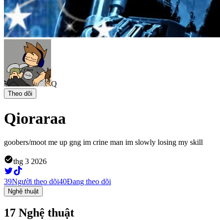
Q
Theo dõi
Qioraraa
goobers/moot me up gng im crine man im slowly losing my skill
thg 3 2026
39
Người theo dõi
40
Đang theo dõi
Nghệ thuật
17 Nghệ thuật