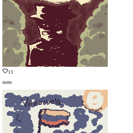
13
susto