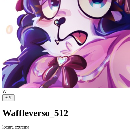
W
关注
Waffleverso_512
locura extrema