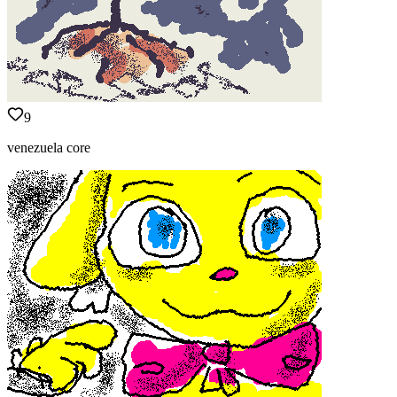
9
venezuela core