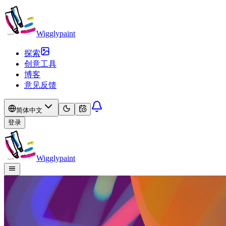
Wigglypaint
探索
创意工具
博客
意见反馈
简体中文
登录
Wigglypaint