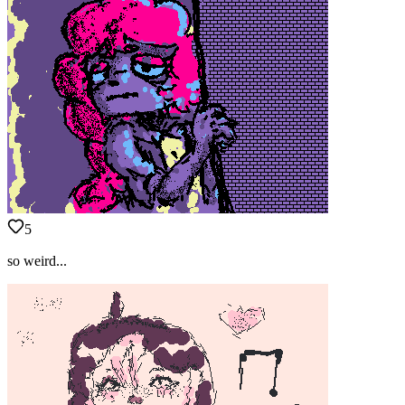
5
so weird...