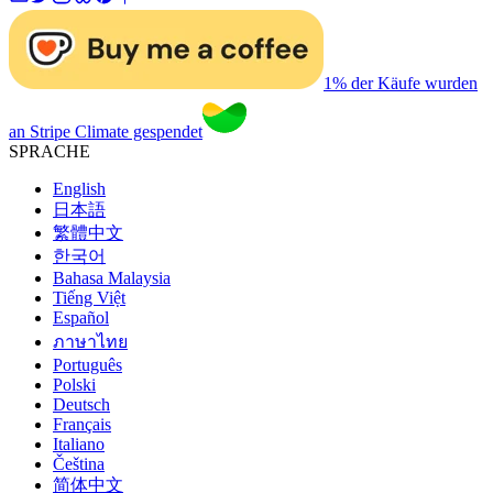
1% der Käufe wurden
an Stripe Climate gespendet
SPRACHE
English
日本語
繁體中文
한국어
Bahasa Malaysia
Tiếng Việt
Español
ภาษาไทย
Português
Polski
Deutsch
Français
Italiano
Čeština
简体中文