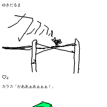
ゆきだるま
4
カラス「かああぁあぁぁぁ！」