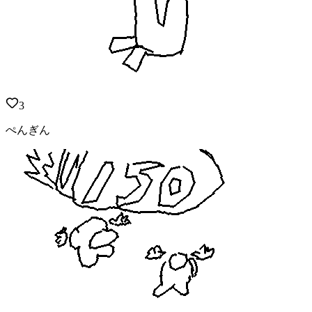
3
ぺんぎん