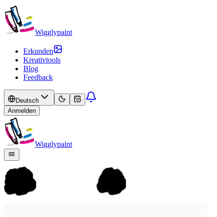
Wigglypaint
Erkunden
Kreativtools
Blog
Feedback
Deutsch
Anmelden
Wigglypaint