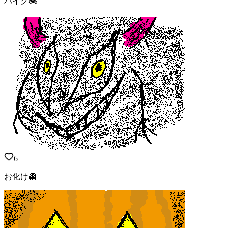
バイク🏍️
6
お化け👻