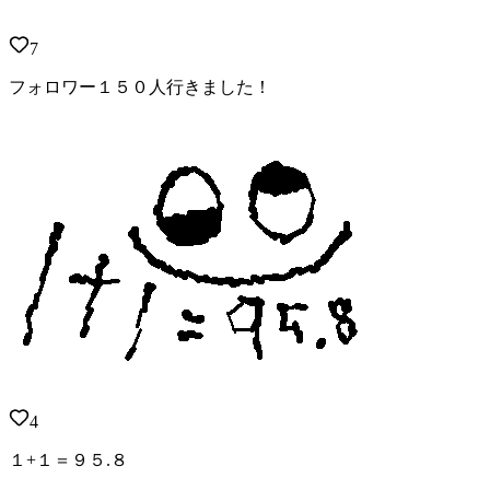
7
フォロワー１５０人行きました！
4
１+１＝９５.８