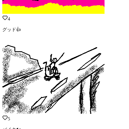
4
グッド👍️
5