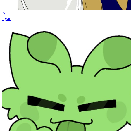
N
nyau