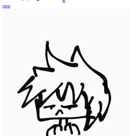
R
ruru