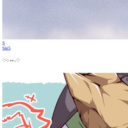
S
Sin5
♡⁠༶ ⁠⑅⁠ᵕ⁠˖⁠♡