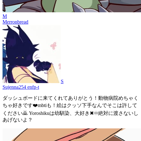
M
Merronbread
S
Sujenna254 enfp-t
ダッシュボードに来てくれてありがとう！動物病院めちゃく
ちゃ好きです❤️mbtiも！絵はクッソ下手なんでそこは許して
ください🙇 Yoroshikuは幼馴染、大好き✖︎♾️絶対に渡さないし
あげないよ？