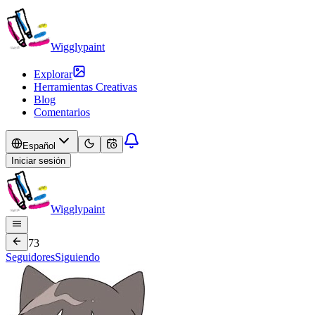
Wigglypaint
Explorar
Herramientas Creativas
Blog
Comentarios
Español
Iniciar sesión
Wigglypaint
73
Seguidores
Siguiendo