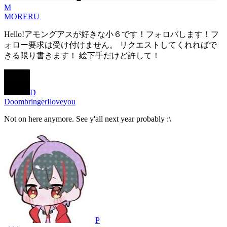
M
MORERU
Hello!アモングアスが好きな小６です！フォロバします！フ
ォロー要求は受け付けません。 リクエストしてくれればで
きる限り書きます！ 絵下手だけど許して！
D
DoombringerIloveyou
Not on here anymore. See y'all next year probably :\
P