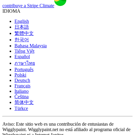
contribuye a Stripe Climate
IDIOMA
English
日本語
繁體中文
한국어
Bahasa Malaysia
Tiếng Việt
Español
ภาษาไทย
Português
Polski
Deutsch
Français
Italiano
Čeština
简体中文
Türkçe
Aviso: Este sitio web es una contribución de entusiastas de
Wigglypaint. Wigglypaint.net no está afiliado al programa oficial de
Wigglypaint ni a Internet Janitor.