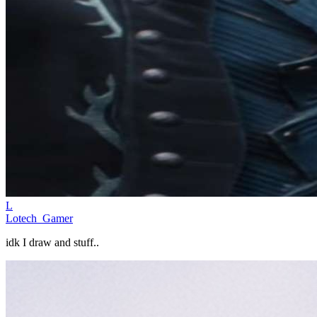
L
Lotech_Gamer
idk I draw and stuff..