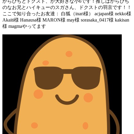
からぴちとドクスト、が大好きな小6です！推しはからぴち
のなお兄とハイキューのスガさん、ドクストの羽京です！！
ここで知り合ったお友達： 白狐（inari様） acjapan様 nekko様
Akaiti様 Hanausa様 MARON様 may様 sorasaka_0417様 kakisan
様 magmaやってます