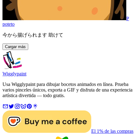
P
poteto
今から揚げられます 助けて
Cargar más
Wigglypaint
Usa Wigglypaint para dibujar bocetos animados en línea. Prueba
varios pinceles únicos, exporta a GIF y disfruta de una experiencia
artística divertida — todo gratis.
El 1% de las compras