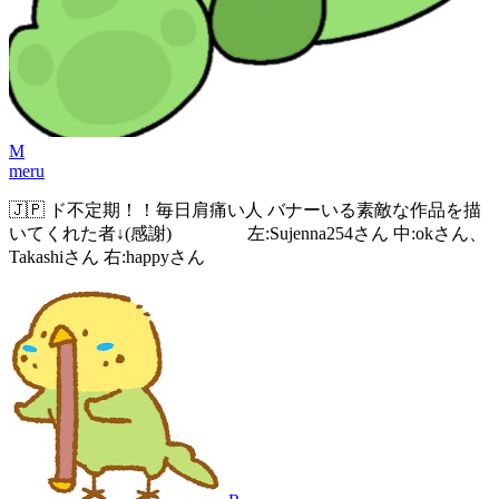
M
meru
🇯🇵 ド不定期！！毎日肩痛い人 バナーいる素敵な作品を描
いてくれた者↓(感謝) 左:Sujenna254さん 中:okさん、
Takashiさん 右:happyさん