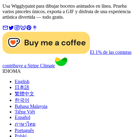
Usa Wigglypaint para dibujar bocetos animados en línea. Prueba
varios pinceles únicos, exporta a GIF y disfruta de una experiencia
artística divertida — todo gratis.
El 1% de las compras
contribuye a Stripe Climate
IDIOMA
English
日本語
繁體中文
한국어
Bahasa Malaysia
Tiếng Việt
Español
ภาษาไทย
Português
Polski