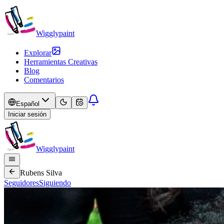
Wigglypaint
Explorar
Herramientas Creativas
Blog
Comentarios
Español
Iniciar sesión
Wigglypaint
Rubens Silva
Seguidores
Siguiendo