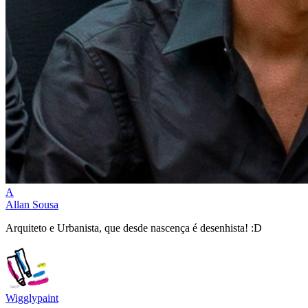
A
Allan Sousa
Arquiteto e Urbanista, que desde nascença é desenhista! :D
Wigglypaint