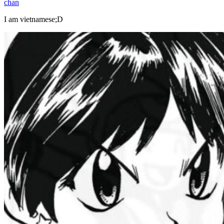
chan
I am vietnamese;D