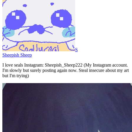
S
Sheepish Sheep
I love seals Instagram: Sheepish_Sheep222 (My Instagram account.
I'm slowly but surely posting again now. Steal insecure about my art
but I'm trying)