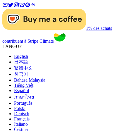
1% des achats
contribuent à Stripe Climate
LANGUE
English
日本語
繁體中文
한국어
Bahasa Malaysia
Tiếng Việt
Español
ภาษาไทย
Português
Polski
Deutsch
Français
Italiano
Čeština