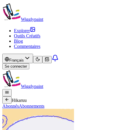
Wigglypaint
Explorer
Outils Créatifs
Blog
Commentaires
Français
Se connecter
Wigglypaint
Hikaruu
Abonnés
Abonnements