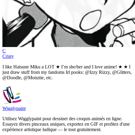
C
Cristy
I like Hatsune Miku a LOT ★ I’m she/her and I love anime! ★ ★ I
just draw stuff from my fandoms Irl pooks: @Izzy Rizzy, @Glitters,
@Doodle, @Monztie, etc.
Wigglypaint
Utilisez Wigglypaint pour dessiner des croquis animés en ligne.
Essayez divers pinceaux uniques, exportez en GIF et profitez d'une
expérience artistique ludique — le tout gratuitement.