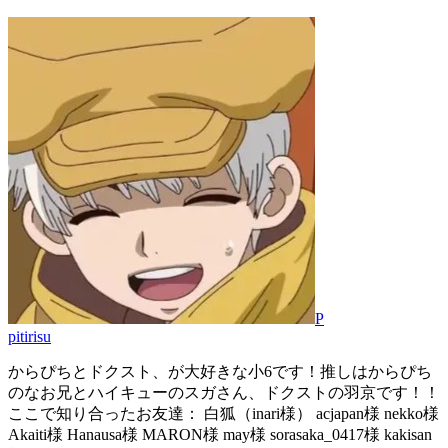
P
pitirisu
からぴちとドクスト、が大好きな小6です！推しはからぴち
のなお兄とハイキューのスガさん、ドクストの羽京です！！
ここで知り合ったお友達： 白狐（inari様） acjapan様 nekko様
Akaiti様 Hanausa様 MARON様 may様 sorasaka_0417様 kakisan