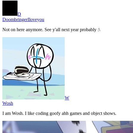
D
DoombringerIloveyou
Not on here anymore. See y'all next year probably :\
W
Wosh
I am Wosh. I like coding goofy ahh games and object shows.