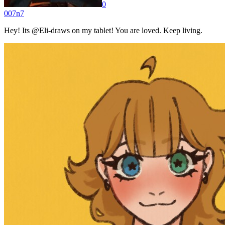
0
007n7
Hey! Its @Eli-draws on my tablet! You are loved. Keep living.