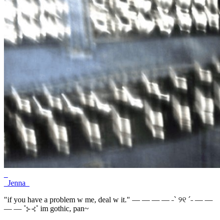
_
_Jenna_
"if you have a problem w me, deal w it." — — — — ˗ˋ ୨୧ ˊ˗ — —
— — ˚⊱⊰˚ im gothic, pan~