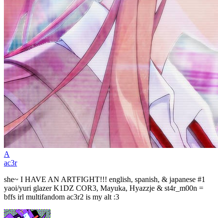
A
ac3r
she~ I HAVE AN ARTFIGHT!!! english, spanish, & japanese #1
yaoi/yuri glazer K1DZ COR3, Mayuka, Hyazzje & st4r_m00n =
bffs irl multifandom ac3r2 is my alt :3