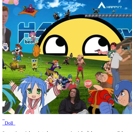
_
_Doll_