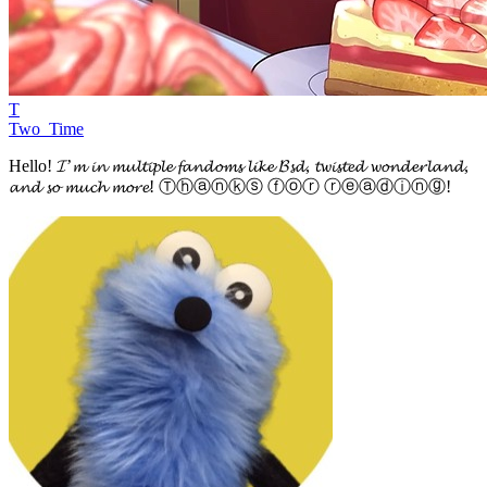
T
Two_Time
Hello! 𝓘’𝓶 𝓲𝓷 𝓶𝓾𝓵𝓽𝓲𝓹𝓵𝓮 𝓯𝓪𝓷𝓭𝓸𝓶𝓼 𝓵𝓲𝓴𝓮 𝓑𝓼𝓭, 𝓽𝔀𝓲𝓼𝓽𝓮𝓭 𝔀𝓸𝓷𝓭𝓮𝓻𝓵𝓪𝓷𝓭,
𝓪𝓷𝓭 𝓼𝓸 𝓶𝓾𝓬𝓱 𝓶𝓸𝓻𝓮! Ⓣⓗⓐⓝⓚⓢ ⓕⓞⓡ ⓡⓔⓐⓓⓘⓝⓖ!