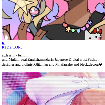
K
K1DZ COR3
ac3r is my bsf irl
gng!Multilingual:English,mandarin,Japanese.Digital artist.Fashion
designer and violinist.Glitchfan and Mhafan.she and black.decora❤️