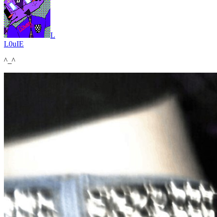
L
L0uIE
^_^