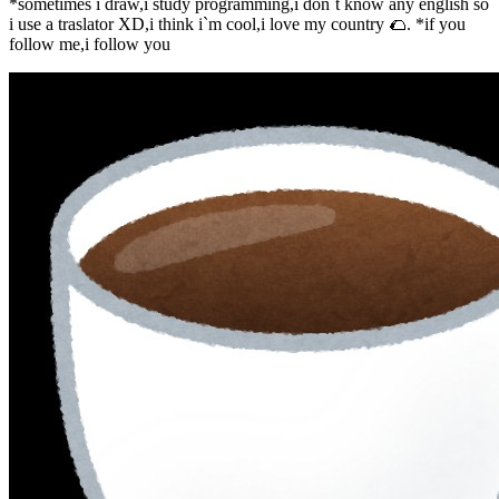
*sometimes i draw,i study programming,i don`t know any english so
i use a traslator XD,i think i`m cool,i love my country 🌮. *if you
follow me,i follow you