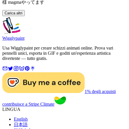
様 magmaやってます
Carica altri
Wigglypaint
Usa Wigglypaint per creare schizzi animati online. Prova vari
pennelli unici, esporta in GIF e goditi un'esperienza artistica
divertente — tutto gratis.
1% degli acquisti
contribuisce a Stripe Climate
LINGUA
English
日本語