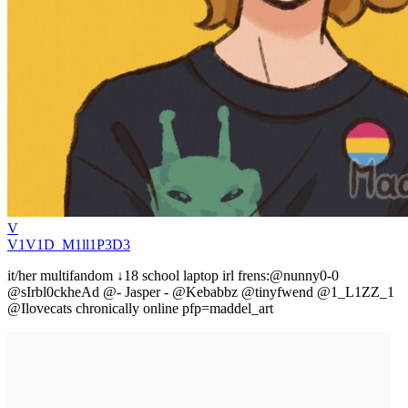
V
V1V1D_M1ll1P3D3
it/her multifandom ↓18 school laptop irl frens:@nunny0-0
@sIrbl0ckheAd @- Jasper - @Kebabbz @tinyfwend @1_L1ZZ_1
@Ilovecats chronically online pfp=maddel_art