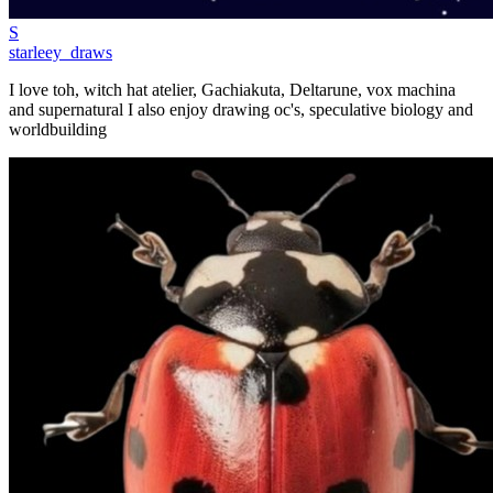
S
starleey_draws
I love toh, witch hat atelier, Gachiakuta, Deltarune, vox machina
and supernatural I also enjoy drawing oc's, speculative biology and
worldbuilding