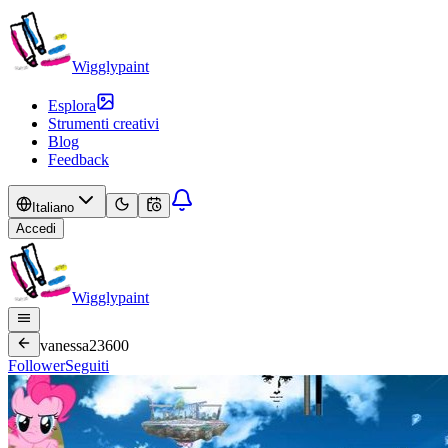
Wigglypaint
Esplora
Strumenti creativi
Blog
Feedback
Italiano
Accedi
Wigglypaint
vanessa23600
Follower
Seguiti