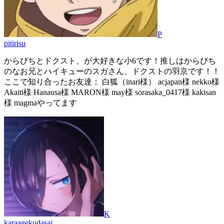
P
pitirisu
からぴちとドクスト、が大好きな小6です！推しはからぴち
のなお兄とハイキューのスガさん、ドクストの羽京です！！
ここで知り合ったお友達： 白狐（inari様） acjapan様 nekko様
Akaiti様 Hanausa様 MARON様 may様 sorasaka_0417様 kakisan
様 magmaやってます
K
karaagekudasai