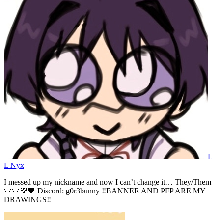
L
L Nyx
I messed up my nickname and now I can’t change it… They/Them
💛🤍💜🖤 Discord: g0r3bunny ‼️BANNER AND PFP ARE MY
DRAWINGS‼️