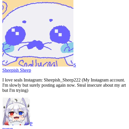
S
Sheepish Sheep
I love seals Instagram: Sheepish_Sheep222 (My Instagram account.
I'm slowly but surely posting again now. Steal insecure about my art
but I'm trying)
P
purun