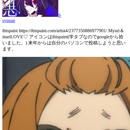
S
syusun
ibispaint https://ibispaint.com/artist4/2377350886977901/ Myuri＆
inariLOVE♡ アイコンはibispaint(学タブなのでgoogleから拾
いました。) 来年からは自分のパソコンで投稿しようと思い
ます。