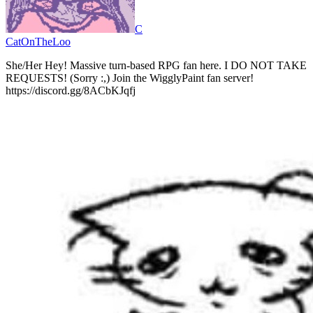
C
CatOnTheLoo
She/Her Hey! Massive turn-based RPG fan here. I DO NOT TAKE
REQUESTS! (Sorry :,) Join the WigglyPaint fan server!
https://discord.gg/8ACbKJqfj