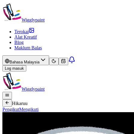
Wigglypaint
Terokai
Alat Kreatif
Blog
Maklum Balas
Bahasa Malaysia
Log masuk
Wigglypaint
Hikaruu
Pengikut
Mengikuti