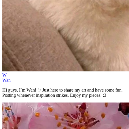
W
Wan
Hi guys, I’m Wan! ✨ Just here to share my art and have some fun.
Posting whenever inspiration strikes. Enjoy my pieces! :3