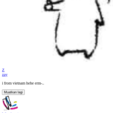
Z
zay
i from vietnam hehe erm-..
Muatkan lagi