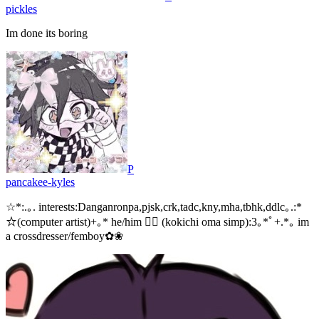
pickles
Im done its boring
P
pancakee-kyles
☆*:.｡. interests:Danganronpa,pjsk,crk,tadc,kny,mha,tbhk,ddlc｡.:*
☆(computer artist)+｡* he/him 🏳‍⚧ (kokichi oma simp):3｡*ﾟ+.*｡ im
a crossdresser/femboy✿❀