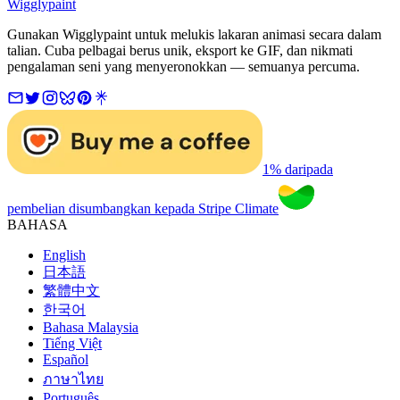
Wigglypaint
Gunakan Wigglypaint untuk melukis lakaran animasi secara dalam
talian. Cuba pelbagai berus unik, eksport ke GIF, dan nikmati
pengalaman seni yang menyeronokkan — semuanya percuma.
1% daripada
pembelian disumbangkan kepada Stripe Climate
BAHASA
English
日本語
繁體中文
한국어
Bahasa Malaysia
Tiếng Việt
Español
ภาษาไทย
Português