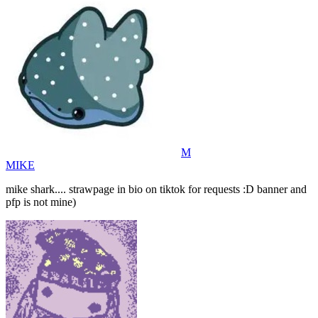
M
MIKE
mike shark.... strawpage in bio on tiktok for requests :D banner and
pfp is not mine)