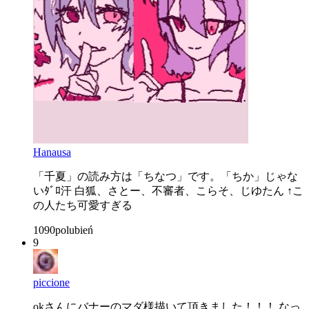
Hanausa
「千夏」の読み方は「ちなつ」です。「ちか」じゃな
いﾀﾞﾛ汗 白狐、さとー、不審者、こらそ、じゆたん ↑こ
の人たち可愛すぎる
1090
polubień
9
piccione
okさんにバナーのマダ様描いて頂きました！！！ なっ