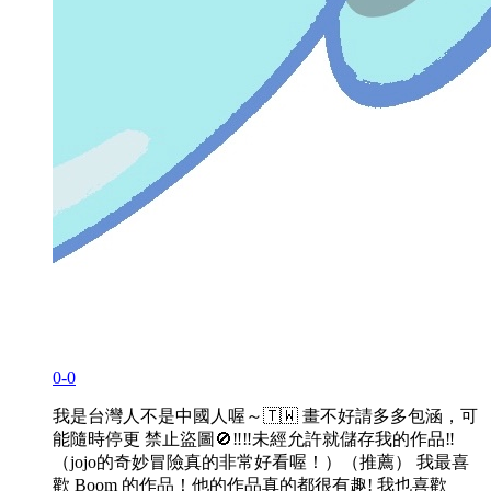
0-0
我是台灣人不是中國人喔～🇹🇼 畫不好請多多包涵，可
能隨時停更 禁止盜圖🚫‼️‼️未經允許就儲存我的作品‼️
（jojo的奇妙冒險真的非常好看喔！）（推薦） 我最喜
歡 Boom 的作品！他的作品真的都很有趣! 我也喜歡