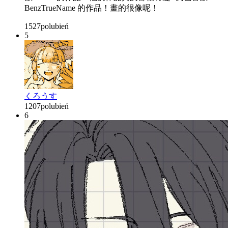
BenzTrueName 的作品！畫的很像呢！
1527
polubień
5
くろうす
1207
polubień
6