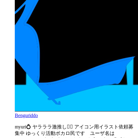
Benguriddo
myuri💍 ヤラララ激推し❤️‍🔥 アイコン用イラスト依頼募
集中 ゆっくり活動ボカロ民です ユーザ名は