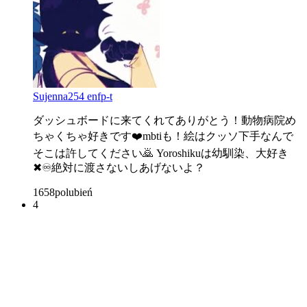
Sujenna254 enfp-t
ダッシュボードに来てくれてありがとう！動物病院め
ちゃくちゃ好きです❤️mbtiも！絵はクッソ下手なんで
そこは許してください🙇 Yoroshikuは幼馴染、大好き
✖︎♾️絶対に渡さないしあげないよ？
1658
polubień
4