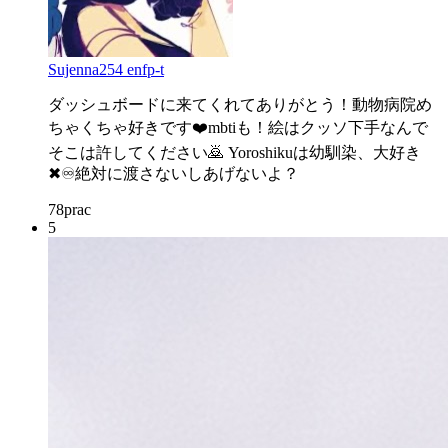
Sujenna254 enfp-t
ダッシュボードに来てくれてありがとう！動物病院め
ちゃくちゃ好きです❤️mbtiも！絵はクッソ下手なんで
そこは許してください🙇 Yoroshikuは幼馴染、大好き
✖︎♾️絶対に渡さないしあげないよ？
78
prac
5