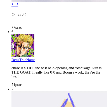
Sin5
♡⁠༶ ⁠⑅⁠ᵕ⁠˖⁠♡
77
prac
6
BenzTrueName
chase is STILL the best JoJo opening and Yoshikage Kira is
THE GOAT. I really like 0-0 and Boom's work, they're the
best!
71
prac
7