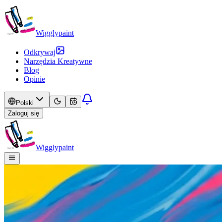
Wigglypaint
Odkrywaj
Narzędzia Kreatywne
Blog
Opinie
Polski
Zaloguj się
Wigglypaint