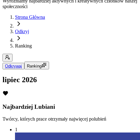
Wyróżniamy najbardziej aktywnych i kreatywnych członków naszej
społeczności
Strona Główna
Odkryj
Ranking
Odkrywaj
Ranking
lipiec 2026
Najbardziej Lubiani
Twórcy, których prace otrzymały najwięcej polubień
1