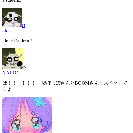
a student...
O
ok
l love Ranfren!!
N
NATTO
ぱ！！！！！！！ 鳩ぽっぽさんとBOOMさんリスペクトで
すよ