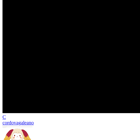
C
cordovagaleano