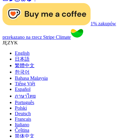
1% zakupów
przekazano na rzecz Stripe Climate
JĘZYK
English
日本語
繁體中文
한국어
Bahasa Malaysia
Tiếng Việt
Español
ภาษาไทย
Português
Polski
Deutsch
Français
Italiano
Čeština
简体中文