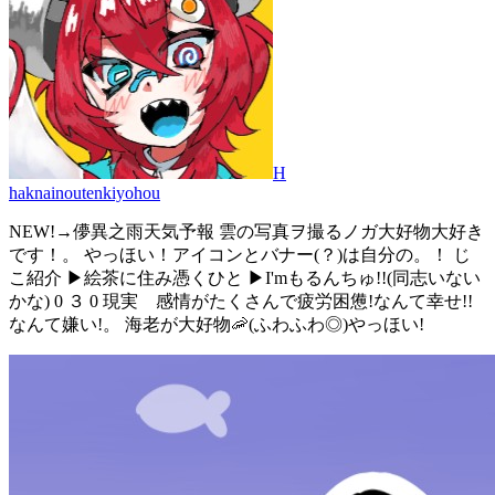
H
haknainoutenkiyohou
NEW!→儚異之雨天気予報 雲の写真ヲ撮るノガ大好物大好き
です！。 やっほい！アイコンとバナー(？)は自分の。！ じ
こ紹介 ▶絵茶に住み憑くひと ▶I'mもるんちゅ!!(同志いない
かな) 0 ３ 0 現実 感情がたくさんで疲労困憊!なんて幸せ!!
なんて嫌い!。 海老が大好物🦐(ふわふわ◎)やっほい!