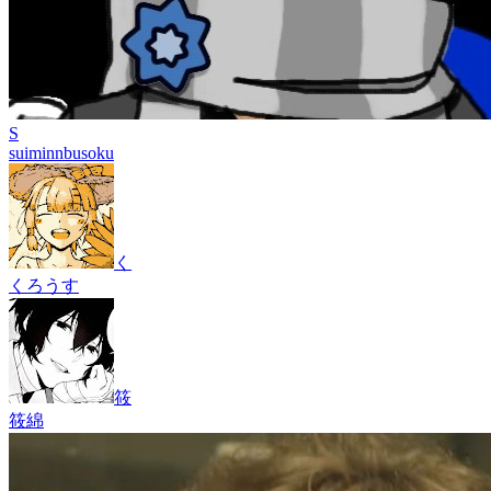
S
suiminnbusoku
く
くろうす
筱
筱綿