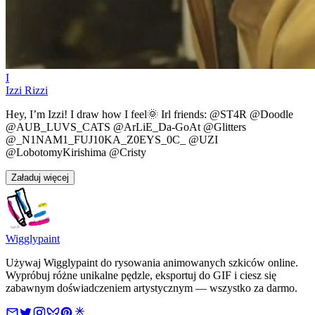
I
Izzi Rizzi
Hey, I’m Izzi! I draw how I feel🌞 Irl friends: @ST4R @Doodle
@AUB_LUVS_CATS @ArLiE_Da-GoAt @Glitters
@_N1NAM1_FUJ10KA_Z0EYS_0C_ @UZI
@LobotomyKirishima @Cristy
Załaduj więcej
Wigglypaint
Używaj Wigglypaint do rysowania animowanych szkiców online.
Wypróbuj różne unikalne pędzle, eksportuj do GIF i ciesz się
zabawnym doświadczeniem artystycznym — wszystko za darmo.