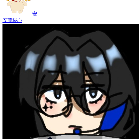
安
安藤椛心