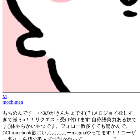
M
mochimen
もちめんです！小3のがきんちょです(？)メロジョイ欲しす
ぎて滅ぅu！！リクエスト受け付けます!自称語彙力ある奴で
す()体やらかいやつです。フォロー数多くても驚かんで。
()Chromebook欲じいよよよよーmagmaやってます！！ユーザ
ー名そこら辺の暇人です誰かやって！！！！！！？