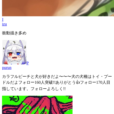
I
izu
衝動描き多め
P
purun
カラフルピーチと犬が好きだよ〜〜〜犬の犬種はトイ・プー
ドルだよフォロー160人突破!!ありがとう👍フォロー170人目
指しています。フォローよろしく!!