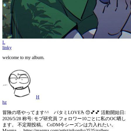
L
linky
welcome to my album.
H
hz
冒険の塔やってます^^ バタミLOVE🫰😙💕💕 活動開始日:
2026/5/28 称号: モブ研究員 フォロワー10ごとに私のOC晒し
ます。 不定期投稿。 CoDM今シーズンは力入れたい。
Magma → https://magma.com/artist/nikoniko2525/gallery