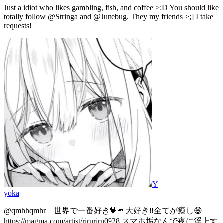
Just a idiot who likes gambling, fish, and coffee >:D You should like
totally follow @Stringa and @Junebug. They my friends >;] I take
requests!
Y
yoka
@qmhhqmhr 世界で一番好き💗🫵大好き‼️全てが癒し😆
https://magma.com/artist/riruriru0928 スマホ垢なんで夜に浮上す