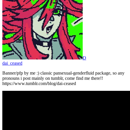
D
dai_ceased
Banner/pfp by me :) classic pansexual-genderfluid package, so any
pronouns i post mainly on tumblr, come find me there!!
https://www.tumblr.com/blog/dai-ceased