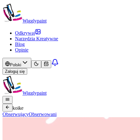
Wigglypaint
Odkrywaj
Narzędzia Kreatywne
Blog
Opinie
Polski
Zaloguj się
Wigglypaint
koike
Obserwujący
Obserwowani