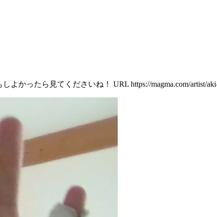
さいね！ URL https://magma.com/artist/aki-yoru