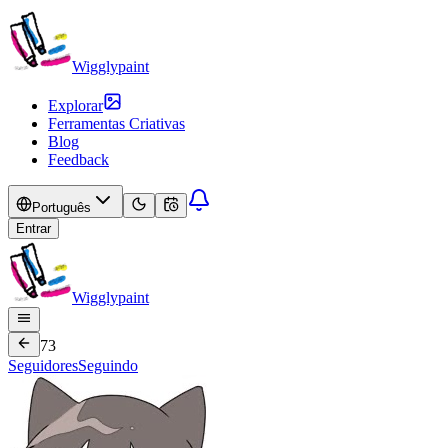
Wigglypaint
Explorar
Ferramentas Criativas
Blog
Feedback
Português
Entrar
Wigglypaint
73
Seguidores
Seguindo