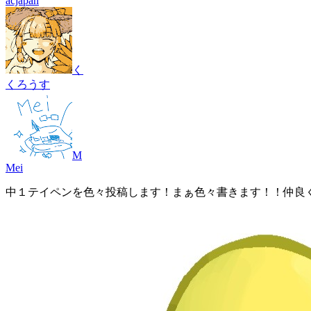
acjapan
く
くろうす
M
Mei
中１テイペンを色々投稿します！まぁ色々書きます！！仲良