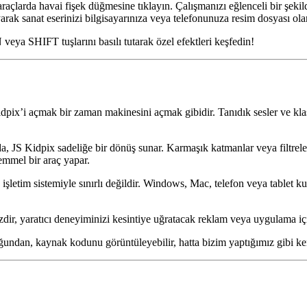
 araçlarda havai fişek düğmesine tıklayın. Çalışmanızı eğlenceli bir şeki
layarak sanat eserinizi bilgisayarınıza veya telefonunuza resim dosyası ol
ya SHIFT tuşlarını basılı tutarak özel efektleri keşfedin!
dpix’i açmak bir zaman makinesini açmak gibidir. Tanıdık sesler ve klas
 JS Kidpix sadeliğe bir dönüş sunar. Karmaşık katmanlar veya filtrele
emmel bir araç yapar.
şletim sistemiyle sınırlı değildir. Windows, Mac, telefon veya tablet k
dir, yaratıcı deneyiminizi kesintiye uğratacak reklam veya uygulama içi
undan, kaynak kodunu görüntüleyebilir, hatta bizim yaptığımız gibi kend