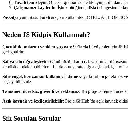
Tuvali temizleyin
: Önce silgi düğmesine tıklayın, ardından alt
Çalışmanızı kaydedin
: İşiniz bittiğinde, disket simgesine tık
Paskalya yumurtası: Farklı araçları kullanırken CTRL, ALT, OPTION ve
Neden JS Kidpix Kullanmalı?
Çocukluk anılarını yeniden yaşayın
: 90’larda büyüyenler için JS Ki
geri götürür.
Saf yaratıcılığı ateşleyin
: Günümüzün karmaşık yazılımlar dünyasında,
kendisine odaklanabilirler—bu da onu yaratıcılığı ateşlemek için mük
Sıfır engel, her zaman kullanın
: İndirme veya kurulum gerekmez ve i
başlayabilirsiniz.
Tamamen ücretsiz, güvenli ve reklamsız
: Bu proje tamamen ücretsiz
Açık kaynak ve özelleştirilebilir
: Proje GitHub’da açık kaynak olduğ
Sık Sorulan Sorular