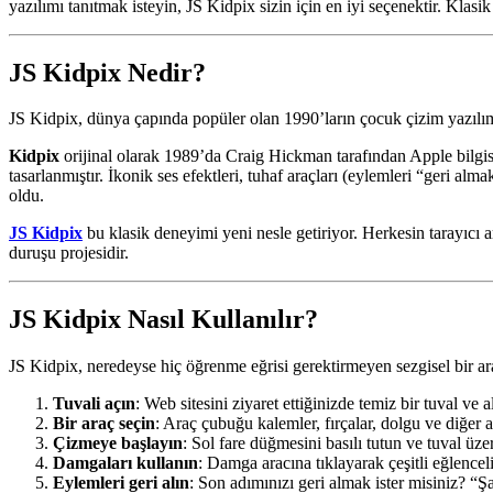
yazılımı tanıtmak isteyin, JS Kidpix sizin için en iyi seçenektir. Kl
JS Kidpix Nedir?
JS Kidpix, dünya çapında popüler olan 1990’ların çocuk çizim yazılımı
Kidpix
orijinal olarak 1989’da Craig Hickman tarafından Apple bilgisay
tasarlanmıştır. İkonik ses efektleri, tuhaf araçları (eylemleri “geri alm
oldu.
JS Kidpix
bu klasik deneyimi yeni nesle getiriyor. Herkesin tarayıcı ar
duruşu projesidir.
JS Kidpix Nasıl Kullanılır?
JS Kidpix, neredeyse hiç öğrenme eğrisi gerektirmeyen sezgisel bir a
Tuvali açın
: Web sitesini ziyaret ettiğinizde temiz bir tuval ve 
Bir araç seçin
: Araç çubuğu kalemler, fırçalar, dolgu ve diğer ar
Çizmeye başlayın
: Sol fare düğmesini basılı tutun ve tuval üze
Damgaları kullanın
: Damga aracına tıklayarak çeşitli eğlence
Eylemleri geri alın
: Son adımınızı geri almak ister misiniz? “Ş