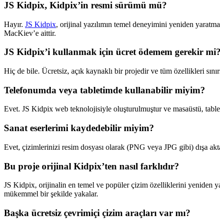
JS Kidpix, Kidpix’in resmi sürümü mü?
Hayır.
JS Kidpix
, orijinal yazılımın temel deneyimini yeniden yaratma
MacKiev’e aittir.
JS Kidpix’i kullanmak için ücret ödemem gerekir mi
Hiç de bile. Ücretsiz, açık kaynaklı bir projedir ve tüm özellikleri sınır
Telefonumda veya tabletimde kullanabilir miyim?
Evet. JS Kidpix web teknolojisiyle oluşturulmuştur ve masaüstü, tablet 
Sanat eserlerimi kaydedebilir miyim?
Evet, çizimlerinizi resim dosyası olarak (PNG veya JPG gibi) dışa akt
Bu proje orijinal Kidpix’ten nasıl farklıdır?
JS Kidpix, orijinalin en temel ve popüler çizim özelliklerini yeniden
mükemmel bir şekilde yakalar.
Başka ücretsiz çevrimiçi çizim araçları var mı?