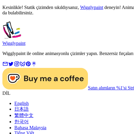
Kesinlikle! Statik çizimden sıkıldıysanız,
Wigglypaint
deneyin! Animasy
da bulabilirsiniz.
Wigglypaint
Wigglypaint ile online animasyonlu çizimler yapın. Benzersiz fırçaları
Satın alımların %1'si St
DİL
English
日本語
繁體中文
한국어
Bahasa Malaysia
Tiếng Việt