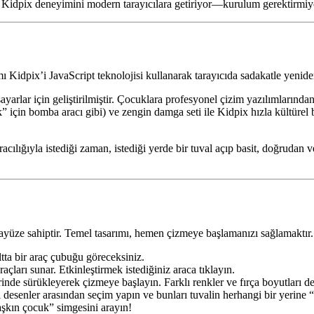
asik Kidpix deneyimini modern tarayıcılara getiriyor—kurulum gerektirmiy
 Kidpix’i JavaScript teknolojisi kullanarak tarayıcıda sadakatle yeniden
arlar için geliştirilmiştir. Çocuklara profesyonel çizim yazılımlarından
ak” için bomba aracı gibi) ve zengin damga seti ile Kidpix hızla kültürel b
acılığıyla istediği zaman, istediği yerde bir tuval açıp basit, doğrudan v
rayüze sahiptir. Temel tasarımı, hemen çizmeye başlamanızı sağlamaktır.
altta bir araç çubuğu göreceksiniz.
açları sunar. Etkinleştirmek istediğiniz araca tıklayın.
rinde sürükleyerek çizmeye başlayın. Farklı renkler ve fırça boyutları de
li desenler arasından seçim yapın ve bunları tuvalin herhangi bir yerine
aşkın çocuk” simgesini arayın!