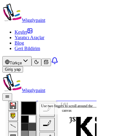
Wigglypaint
Keşfet
Yaratıcı Araçlar
Blog
Geri Bildirim
Türkçe
Giriş yap
Wigglypaint